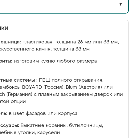
▼
ики
лешница:
пластиковая, толщина 26 мм или 38 мм;
скусственного камня, толщина 38 мм
риты:
изготовим кухню любого размера
тные системы :
ПВШ полного открывания,
ембоксы BOYARD (Россия), Blum (Австрия) или
ich (Германия) с плавным закрыванием дверок или
этой опции
ль:
в цвет фасадов или корпуса
ссуары:
Выкатные корзины, бутылочницы,
ебные уголки, карусели