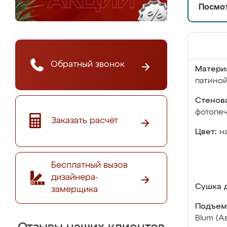
Посмот
Обратный звонок
Матери
патино
Стенова
фотопе
Заказать расчёт
Цвет:
н
Бесплатный вызов
дизайнера-
Сушка д
замерщика
Подъем
Blum (А