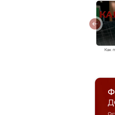
Как 
Ф
Д
Ост