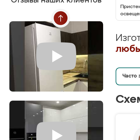
Отзывы наших клиентов
Пристен
освеще
Изго
любы
Часто 
Схе