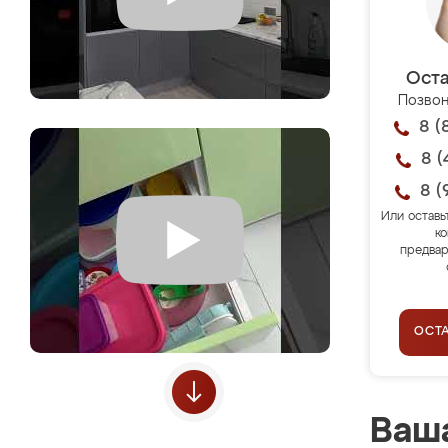
Оста
Позвон
8 (
8 (
8 (
Или оставь
ко
предвар
ОСТ
Ваша