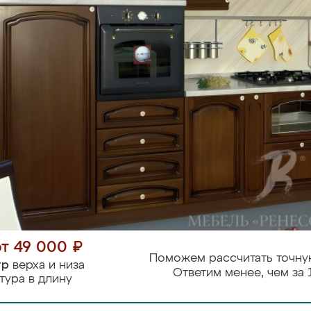
от 49 000 ₽
Поможем рассчитать точну
тр
верха и низа
Ответим менее, чем за 
тура в длину