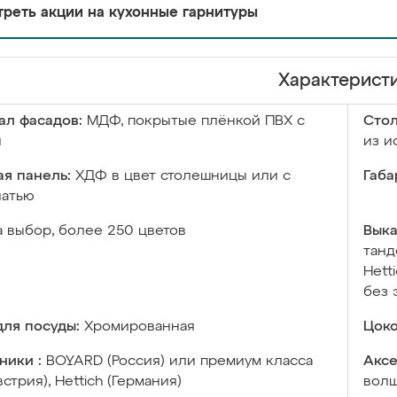
реть акции на кухонные гарнитуры
Характерист
ал фасадов:
МДФ, покрытые плёнкой ПВХ с
Сто
й
из и
я панель:
ХДФ в цвет столешницы или с
Габа
чатью
а выбор, более 250 цветов
Выка
танд
Hett
без 
ля посуды:
Хромированная
Цоко
ники :
BOYARD (Россия) или премиум класса
Аксе
встрия), Hettich (Германия)
волш