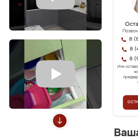
Оста
Позвон
8 (
8 (
8 (
Или оставь
ко
предвар
ОСТ
Ваша