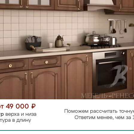
от 49 000 ₽
Поможем рассчитать точну
тр
верха и низа
Ответим менее, чем за 
тура в длину