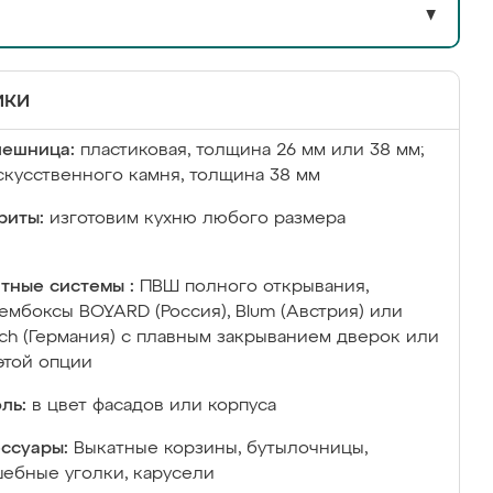
▼
ики
лешница:
пластиковая, толщина 26 мм или 38 мм;
скусственного камня, толщина 38 мм
риты:
изготовим кухню любого размера
тные системы :
ПВШ полного открывания,
ембоксы BOYARD (Россия), Blum (Австрия) или
ich (Германия) с плавным закрыванием дверок или
этой опции
ль:
в цвет фасадов или корпуса
ссуары:
Выкатные корзины, бутылочницы,
ебные уголки, карусели