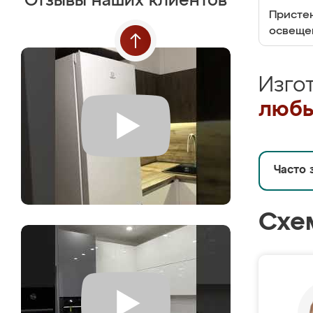
Отзывы наших клиентов
Пристен
освеще
Изго
любы
Часто 
Схе