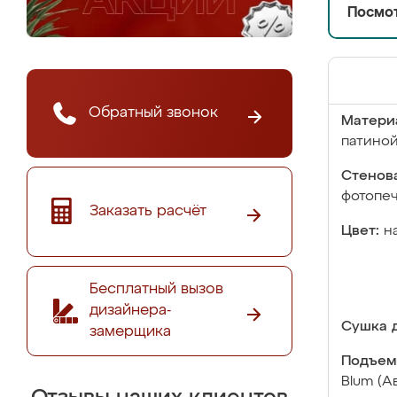
Посмот
Обратный звонок
Матери
патино
Стенова
фотопе
Заказать расчёт
Цвет:
н
Бесплатный вызов
дизайнера-
Сушка д
замерщика
Подъем
Blum (А