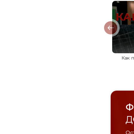
Как 
Ф
Д
Ост