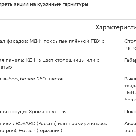
реть акции на кухонные гарнитуры
Характерист
ал фасадов:
МДФ, покрытые плёнкой ПВХ с
Сто
й
из и
я панель:
ХДФ в цвет столешницы или с
Габа
чатью
а выбор, более 250 цветов
Выка
танд
Hett
без 
ля посуды:
Хромированная
Цоко
ники :
BOYARD (Россия) или премиум класса
Аксе
встрия), Hettich (Германия)
волш