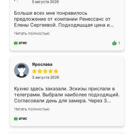
5 августа 2026
Больше всех мне понравилось
предложение от компании Ренессанс от
Елены Сергеевой. Подходяшщая цена и
короткие сроки изготовления. Приехавший
Читать полностью
для замера сотрудник Владислав
предложил по моему эскизу самый
1
подходящий вариант шкафа. Немного его
видоизменил, получилось даже лучше, чем
я хотела.
Ярослава
3 августа 2026
Кухню здесь заказали. Эскизы прислали в
телеграмм. Выбрали наиболее подходящий.
Согласовали день для замера. Через 3
недели кухня была уже готова. Остались
Читать полностью
довольны работой. Спасибо Ренессанс
мебель за качественную работу!