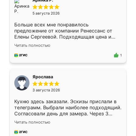
5 августа 2026
Больше всех мне понравилось
предложение от компании Ренессанс от
Елены Сергеевой. Подходяшщая цена и
короткие сроки изготовления. Приехавший
Читать полностью
для замера сотрудник Владислав
предложил по моему эскизу самый
1
подходящий вариант шкафа. Немного его
видоизменил, получилось даже лучше, чем
я хотела.
Ярослава
3 августа 2026
Кухню здесь заказали. Эскизы прислали в
телеграмм. Выбрали наиболее подходящий.
Согласовали день для замера. Через 3
недели кухня была уже готова. Остались
Читать полностью
довольны работой. Спасибо Ренессанс
мебель за качественную работу!