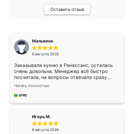
Оставить отзыв
Мальвина
6 августа 2026
Заказывала кухню в Ренессанс, осталась
очень довольна. Менеджер всё быстро
посчитала, на вопросы отвечала сразу.
Замерщик приехал в субботу, подошёл к
Читать полностью
делу со всей ответственностью. Собрали
за день, ребята работали аккуратно, даже
пыли почти не было. Качество отличное,
ящики ходят плавно, ничего не скрипит.
Всё подошло как влитое.
Игорь М.
6 августа 2026