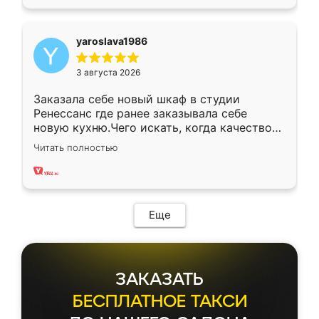
yaroslava1986
3 августа 2026
Заказала себе новый шкаф в студии
Ренессанс где ранее заказывала себе
новую кухню.Чего искать, когда качеством
вполне довольна. Служит кухня уже почти
Читать полностью
два года, нареканий нет.
Еще
ЗАКАЗАТЬ
БЕСПЛАТНОЕ ТАКСИ