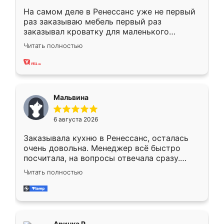
На самом деле в Ренессанс уже не первый
раз заказываю мебель первый раз
заказывал кроватку для маленького
ребёнка при его рождении ,во второй раз
Читать полностью
заказал шкаф-купе. По качеству очень
хорошее сборка достаточно быстрая,
также адекватные цены. До этого
сравнивал с разными конкурентами в этом
сегменте ,выбор у конкурентов куда
Мальвина
меньше, здесь же он более разнообразный.
Мне нравится ,если что-то потребуется из
6 августа 2026
мебели буду заказывать только здесь.
Заказывала кухню в Ренессанс, осталась
очень довольна. Менеджер всё быстро
посчитала, на вопросы отвечала сразу.
Замерщик приехал в субботу, подошёл к
Читать полностью
делу со всей ответственностью. Собрали
за день, ребята работали аккуратно, даже
пыли почти не было. Качество отличное,
ящики ходят плавно, ничего не скрипит.
Всё подошло как влитое.
Аринка Р.