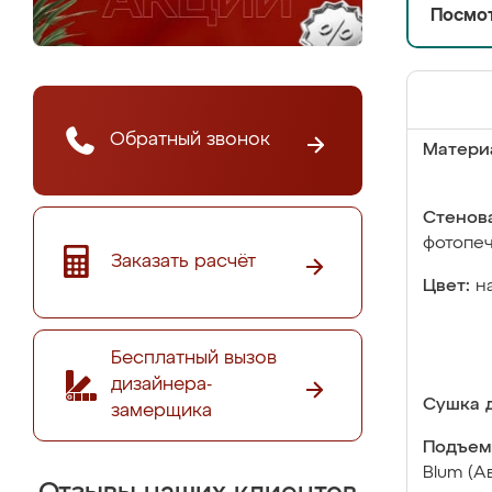
Посмот
Обратный звонок
Матери
Стенова
фотопе
Заказать расчёт
Цвет:
н
Бесплатный вызов
дизайнера-
Сушка д
замерщика
Подъем
Blum (А