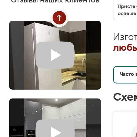
Отзывы наших клиентов
Пристен
освеще
Изго
любы
Часто 
Схе