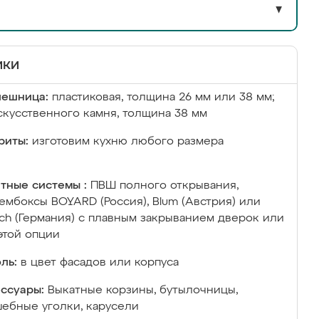
▼
ики
лешница:
пластиковая, толщина 26 мм или 38 мм;
скусственного камня, толщина 38 мм
риты:
изготовим кухню любого размера
тные системы :
ПВШ полного открывания,
ембоксы BOYARD (Россия), Blum (Австрия) или
ich (Германия) с плавным закрыванием дверок или
этой опции
ль:
в цвет фасадов или корпуса
ссуары:
Выкатные корзины, бутылочницы,
ебные уголки, карусели