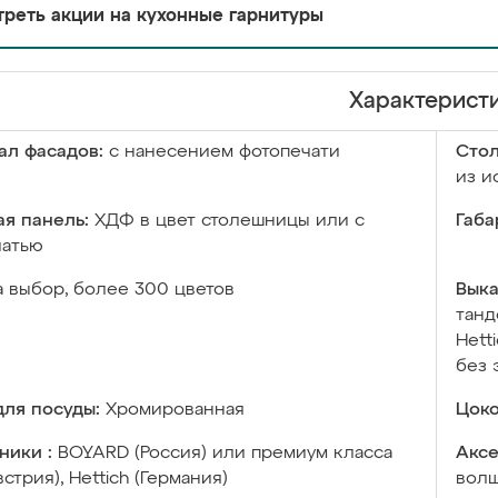
реть акции на кухонные гарнитуры
Характерист
ал фасадов:
с нанесением фотопечати
Сто
из и
я панель:
ХДФ в цвет столешницы или с
Габа
чатью
а выбор, более 300 цветов
Выка
танд
Hett
без 
ля посуды:
Хромированная
Цоко
ники :
BOYARD (Россия) или премиум класса
Аксе
встрия), Hettich (Германия)
волш