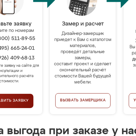
вьте заявку
Замер и расчет
ите по номерам
Дизайнер-замерщик
800) 511-89-55
приедет к Вам с каталогом
материалов,
Вы
495) 665-24-01
проведёт детальные
р
926) 409-68-13
замеры,
д
составит проект и сделает
з
те заявку на сайте для
окончательный расчёт
нсультации и
стоимости Вашей будущей
ительного расчёта
стоимости.
мебели.
ВЫЗВАТЬ ЗАМЕРЩИКА
АВИТЬ ЗАЯВКУ
 выгода при заказе у на