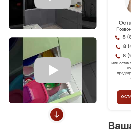
Оста
Позвон
8 (
8 (
8 (
Или оставь
ко
предвар
ОСТ
Ваша