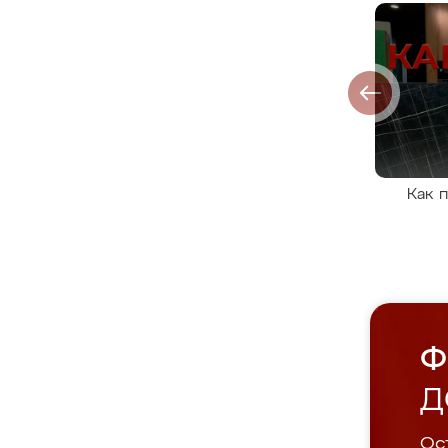
Как 
Ф
Д
Ост