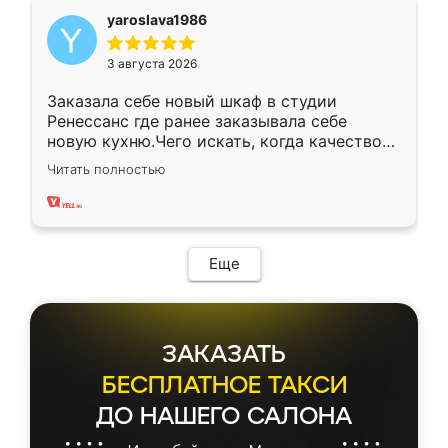
yaroslava1986
3 августа 2026
Заказала себе новый шкаф в студии
Ренессанс где ранее заказывала себе
новую кухню.Чего искать, когда качеством
вполне довольна. Служит кухня уже почти
Читать полностью
два года, нареканий нет.
Еще
ЗАКАЗАТЬ
БЕСПЛАТНОЕ ТАКСИ
ДО НАШЕГО САЛОНА