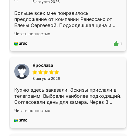
5 августа 2026
Больше всех мне понравилось
предложение от компании Ренессанс от
Елены Сергеевой. Подходяшщая цена и
короткие сроки изготовления. Приехавший
Читать полностью
для замера сотрудник Владислав
предложил по моему эскизу самый
1
подходящий вариант шкафа. Немного его
видоизменил, получилось даже лучше, чем
я хотела.
Ярослава
3 августа 2026
Кухню здесь заказали. Эскизы прислали в
телеграмм. Выбрали наиболее подходящий.
Согласовали день для замера. Через 3
недели кухня была уже готова. Остались
Читать полностью
довольны работой. Спасибо Ренессанс
мебель за качественную работу!