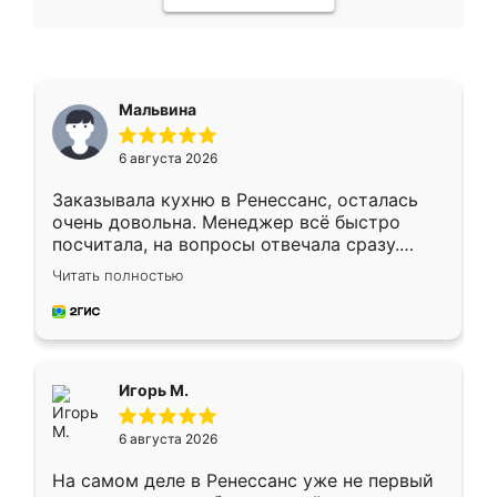
Мальвина
6 августа 2026
Заказывала кухню в Ренессанс, осталась
очень довольна. Менеджер всё быстро
посчитала, на вопросы отвечала сразу.
Замерщик приехал в субботу, подошёл к
Читать полностью
делу со всей ответственностью. Собрали
за день, ребята работали аккуратно, даже
пыли почти не было. Качество отличное,
ящики ходят плавно, ничего не скрипит.
Всё подошло как влитое.
Игорь М.
6 августа 2026
На самом деле в Ренессанс уже не первый