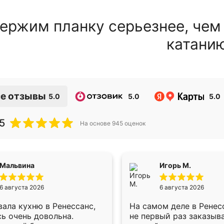
ержим планку серьезнее, чем
катани
е отзывы
5.0
5.0
5.0
5
На основе
945
оценок
Мальвина
Игорь М.
6 августа 2026
6 августа 2026
ала кухню в Ренессанс,
На самом деле в Ренес
ь очень довольна.
не первый раз заказыв