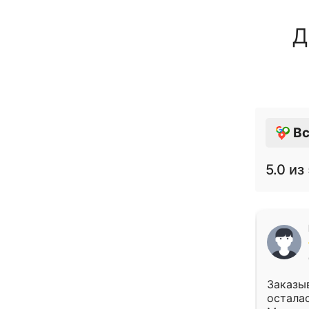
Д
Вс
5.0
из 
Заказыв
осталас