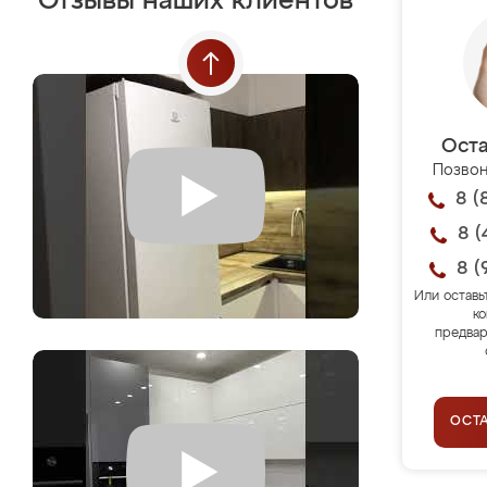
Отзывы наших клиентов
Оста
Позвон
8 (
8 (
8 (
Или оставь
ко
предвар
ОСТ