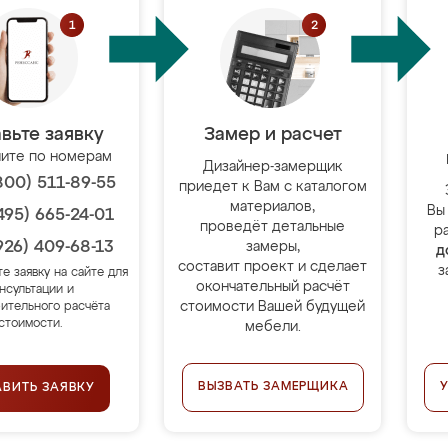
вьте заявку
Замер и расчет
ите по номерам
Дизайнер-замерщик
800) 511-89-55
приедет к Вам с каталогом
материалов,
Вы
495) 665-24-01
проведёт детальные
р
926) 409-68-13
замеры,
д
составит проект и сделает
з
те заявку на сайте для
окончательный расчёт
нсультации и
стоимости Вашей будущей
ительного расчёта
стоимости.
мебели.
ВЫЗВАТЬ ЗАМЕРЩИКА
АВИТЬ ЗАЯВКУ