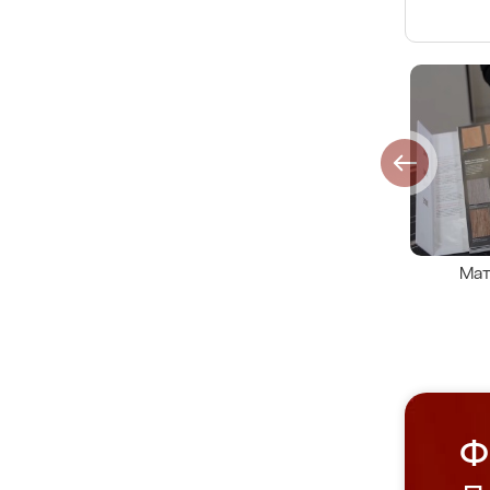
Мат
Ф