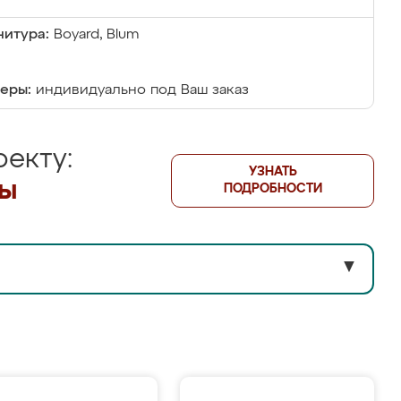
итура:
Boyard, Blum
еры:
индивидуально под Ваш заказ
екту:
УЗНАТЬ
лы
ПОДРОБНОСТИ
▼