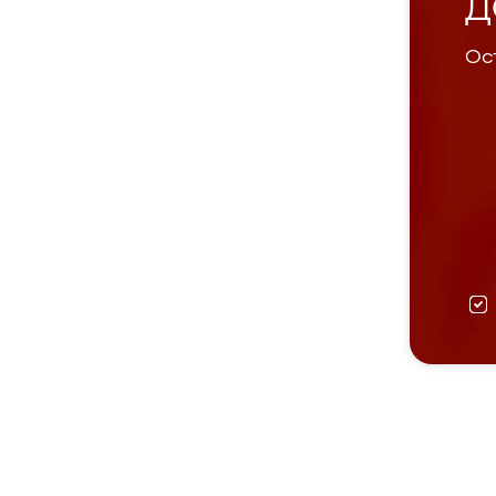
Д
Ост