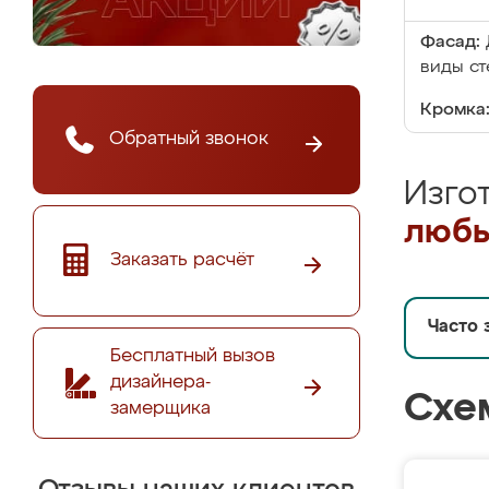
Фасад:
виды ст
Кромка
Обратный звонок
Изго
любы
Заказать расчёт
Часто 
Бесплатный вызов
дизайнера-
Схе
замерщика