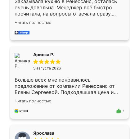
Заказывала кухню в Ренессанс, осталась
очень довольна. Менеджер всё быстро
посчитала, на вопросы отвечала сразу.
Замерщик приехал в субботу, подошёл к
Читать полностью
делу со всей ответственностью. Собрали
за день, ребята работали аккуратно, даже
пыли почти не было. Качество отличное,
ящики ходят плавно, ничего не скрипит.
Всё подошло как влитое.
Аринка Р.
5 августа 2026
Больше всех мне понравилось
предложение от компании Ренессанс от
Елены Сергеевой. Подходяшщая цена и
короткие сроки изготовления. Приехавший
Читать полностью
для замера сотрудник Владислав
предложил по моему эскизу самый
1
подходящий вариант шкафа. Немного его
видоизменил, получилось даже лучше, чем
я хотела.
Ярослава