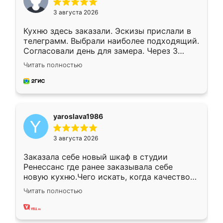
3 августа 2026
Кухню здесь заказали. Эскизы прислали в
телеграмм. Выбрали наиболее подходящий.
Согласовали день для замера. Через 3
недели кухня была уже готова. Остались
Читать полностью
довольны работой. Спасибо Ренессанс
мебель за качественную работу!
yaroslava1986
3 августа 2026
Заказала себе новый шкаф в студии
Ренессанс где ранее заказывала себе
новую кухню.Чего искать, когда качеством
вполне довольна. Служит кухня уже почти
Читать полностью
два года, нареканий нет.