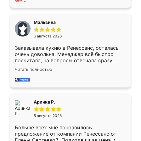
также адекватные цены. До этого
сравнивал с разными конкурентами в этом
сегменте ,выбор у конкурентов куда
Мальвина
меньше, здесь же он более разнообразный.
Мне нравится ,если что-то потребуется из
6 августа 2026
мебели буду заказывать только здесь.
Заказывала кухню в Ренессанс, осталась
очень довольна. Менеджер всё быстро
посчитала, на вопросы отвечала сразу.
Замерщик приехал в субботу, подошёл к
Читать полностью
делу со всей ответственностью. Собрали
за день, ребята работали аккуратно, даже
пыли почти не было. Качество отличное,
ящики ходят плавно, ничего не скрипит.
Всё подошло как влитое.
Аринка Р.
5 августа 2026
Больше всех мне понравилось
предложение от компании Ренессанс от
Елены Сергеевой. Подходяшщая цена и