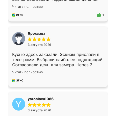
короткие сроки изготовления. Приехавший
Читать полностью
для замера сотрудник Владислав
предложил по моему эскизу самый
1
подходящий вариант шкафа. Немного его
видоизменил, получилось даже лучше, чем
я хотела.
Ярослава
3 августа 2026
Кухню здесь заказали. Эскизы прислали в
телеграмм. Выбрали наиболее подходящий.
Согласовали день для замера. Через 3
недели кухня была уже готова. Остались
Читать полностью
довольны работой. Спасибо Ренессанс
мебель за качественную работу!
yaroslava1986
3 августа 2026