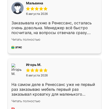
Мальвина
6 августа 2026
Заказывала кухню в Ренессанс, осталась
очень довольна. Менеджер всё быстро
посчитала, на вопросы отвечала сразу.
Замерщик приехал в субботу, подошёл к
Читать полностью
делу со всей ответственностью. Собрали
за день, ребята работали аккуратно, даже
пыли почти не было. Качество отличное,
ящики ходят плавно, ничего не скрипит.
Всё подошло как влитое.
Игорь М.
6 августа 2026
На самом деле в Ренессанс уже не первый
раз заказываю мебель первый раз
заказывал кроватку для маленького
ребёнка при его рождении ,во второй раз
Читать полностью
заказал шкаф-купе. По качеству очень
хорошее сборка достаточно быстрая,