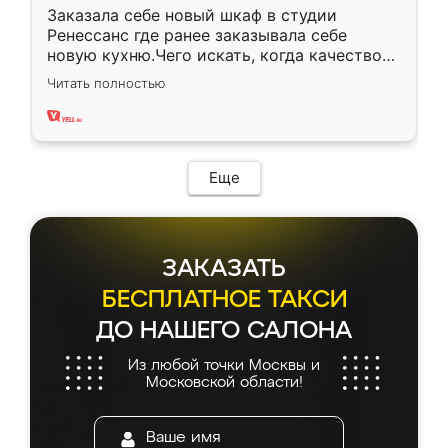
Заказала себе новый шкаф в студии
Ренессанс где ранее заказывала себе
новую кухню.Чего искать, когда качеством
вполне довольна. Служит кухня уже почти
Читать полностью
два года, нареканий нет.
Еще
ЗАКАЗАТЬ
БЕСПЛАТНОЕ ТАКСИ
ДО НАШЕГО САЛОНА
Из любой точки Москвы и
Московской области!