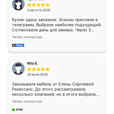
3 августа 2026
Кухню здесь заказали. Эскизы прислали в
телеграмм. Выбрали наиболее подходящий.
Согласовали день для замера. Через 3
недели кухня была уже готова. Остались
Читать полностью
довольны работой. Спасибо Ренессанс
мебель за качественную работу!
Rita S.
29 июля 2026
Заказывала мебель от Елены Сергеевой
Ренессанс. До этого рассматривала
несколько компаний, но в итоге выбрала
эту. Сначала обговорили условия, потом
Читать полностью
приехал замерщик, всё спокойно объяснил
и снял размеры. Изготовили в срок, с