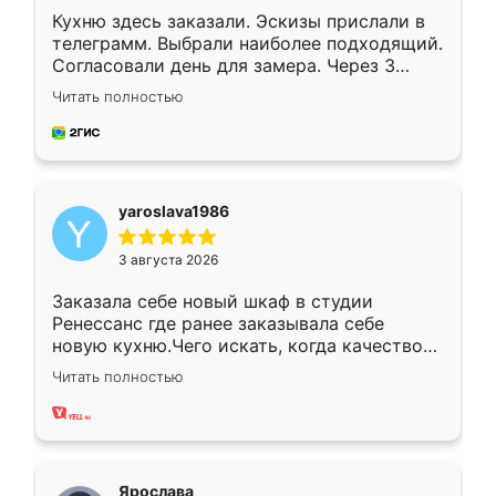
Кухню здесь заказали. Эскизы прислали в
телеграмм. Выбрали наиболее подходящий.
Согласовали день для замера. Через 3
недели кухня была уже готова. Остались
Читать полностью
довольны работой. Спасибо Ренессанс
мебель за качественную работу!
yaroslava1986
3 августа 2026
Заказала себе новый шкаф в студии
Ренессанс где ранее заказывала себе
новую кухню.Чего искать, когда качеством
вполне довольна. Служит кухня уже почти
Читать полностью
два года, нареканий нет.
Ярослава