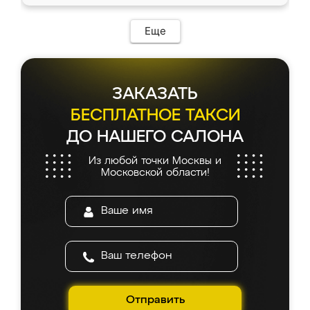
доставкой тоже никаких проблем не
возникло. Сборку выполнили аккуратно,
мебель сразу встала на свое место без
Еще
каких-либо доработок. Качеством осталась
довольна, все выглядит так, как и ожидала.
ЗАКАЗАТЬ
БЕСПЛАТНОЕ ТАКСИ
ДО НАШЕГО САЛОНА
Из любой точки Москвы и
Московской области!
Отправить