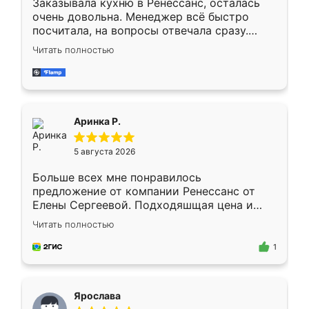
Заказывала кухню в Ренессанс, осталась
очень довольна. Менеджер всё быстро
посчитала, на вопросы отвечала сразу.
Замерщик приехал в субботу, подошёл к
Читать полностью
делу со всей ответственностью. Собрали
за день, ребята работали аккуратно, даже
пыли почти не было. Качество отличное,
ящики ходят плавно, ничего не скрипит.
Всё подошло как влитое.
Аринка Р.
5 августа 2026
Больше всех мне понравилось
предложение от компании Ренессанс от
Елены Сергеевой. Подходяшщая цена и
короткие сроки изготовления. Приехавший
Читать полностью
для замера сотрудник Владислав
предложил по моему эскизу самый
1
подходящий вариант шкафа. Немного его
видоизменил, получилось даже лучше, чем
я хотела.
Ярослава