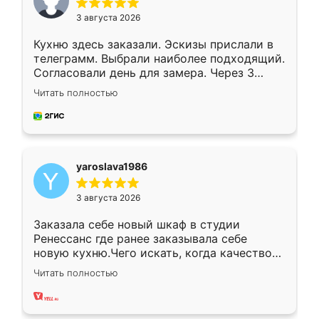
3 августа 2026
Кухню здесь заказали. Эскизы прислали в
телеграмм. Выбрали наиболее подходящий.
Согласовали день для замера. Через 3
недели кухня была уже готова. Остались
Читать полностью
довольны работой. Спасибо Ренессанс
мебель за качественную работу!
yaroslava1986
3 августа 2026
Заказала себе новый шкаф в студии
Ренессанс где ранее заказывала себе
новую кухню.Чего искать, когда качеством
вполне довольна. Служит кухня уже почти
Читать полностью
два года, нареканий нет.