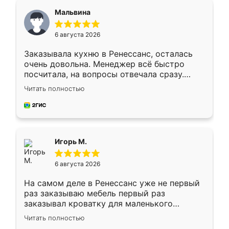
Мальвина
6 августа 2026
Заказывала кухню в Ренессанс, осталась
очень довольна. Менеджер всё быстро
посчитала, на вопросы отвечала сразу.
Замерщик приехал в субботу, подошёл к
Читать полностью
делу со всей ответственностью. Собрали
за день, ребята работали аккуратно, даже
пыли почти не было. Качество отличное,
ящики ходят плавно, ничего не скрипит.
Всё подошло как влитое.
Игорь М.
6 августа 2026
На самом деле в Ренессанс уже не первый
раз заказываю мебель первый раз
заказывал кроватку для маленького
ребёнка при его рождении ,во второй раз
Читать полностью
заказал шкаф-купе. По качеству очень