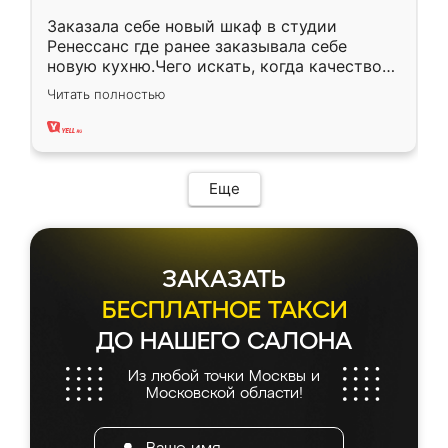
Заказала себе новый шкаф в студии
Ренессанс где ранее заказывала себе
новую кухню.Чего искать, когда качеством
вполне довольна. Служит кухня уже почти
Читать полностью
два года, нареканий нет.
Еще
ЗАКАЗАТЬ
БЕСПЛАТНОЕ ТАКСИ
ДО НАШЕГО САЛОНА
Из любой точки Москвы и
Московской области!