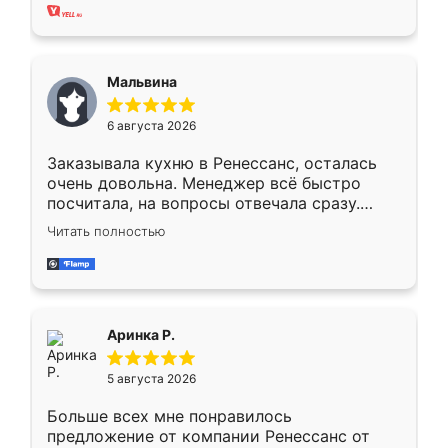
хорошее сборка достаточно быстрая,
также адекватные цены. До этого
сравнивал с разными конкурентами в этом
сегменте ,выбор у конкурентов куда
Мальвина
меньше, здесь же он более разнообразный.
Мне нравится ,если что-то потребуется из
6 августа 2026
мебели буду заказывать только здесь.
Заказывала кухню в Ренессанс, осталась
очень довольна. Менеджер всё быстро
посчитала, на вопросы отвечала сразу.
Замерщик приехал в субботу, подошёл к
Читать полностью
делу со всей ответственностью. Собрали
за день, ребята работали аккуратно, даже
пыли почти не было. Качество отличное,
ящики ходят плавно, ничего не скрипит.
Всё подошло как влитое.
Аринка Р.
5 августа 2026
Больше всех мне понравилось
предложение от компании Ренессанс от