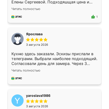
Елены Сергеевой. Подходяшщая цена и
короткие сроки изготовления. Приехавший
Читать полностью
для замера сотрудник Владислав
предложил по моему эскизу самый
1
подходящий вариант шкафа. Немного его
видоизменил, получилось даже лучше, чем
я хотела.
Ярослава
3 августа 2026
Кухню здесь заказали. Эскизы прислали в
телеграмм. Выбрали наиболее подходящий.
Согласовали день для замера. Через 3
недели кухня была уже готова. Остались
Читать полностью
довольны работой. Спасибо Ренессанс
мебель за качественную работу!
yaroslava1986
3 августа 2026