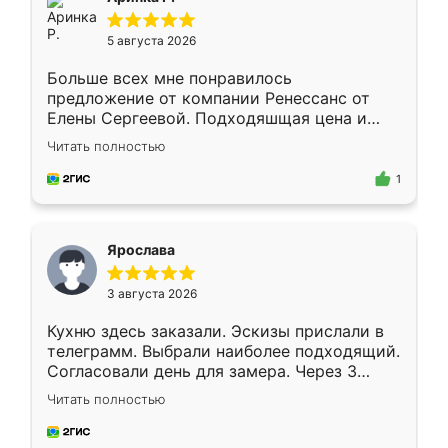
5 августа 2026
Больше всех мне понравилось
предложение от компании Ренессанс от
Елены Сергеевой. Подходяшщая цена и
короткие сроки изготовления. Приехавший
Читать полностью
для замера сотрудник Владислав
предложил по моему эскизу самый
1
подходящий вариант шкафа. Немного его
видоизменил, получилось даже лучше, чем
я хотела.
Ярослава
3 августа 2026
Кухню здесь заказали. Эскизы прислали в
телеграмм. Выбрали наиболее подходящий.
Согласовали день для замера. Через 3
недели кухня была уже готова. Остались
Читать полностью
довольны работой. Спасибо Ренессанс
мебель за качественную работу!