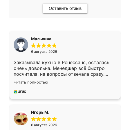
Оставить отзыв
Мальвина
6 августа 2026
Заказывала кухню в Ренессанс, осталась
очень довольна. Менеджер всё быстро
посчитала, на вопросы отвечала сразу.
Замерщик приехал в субботу, подошёл к
Читать полностью
делу со всей ответственностью. Собрали
за день, ребята работали аккуратно, даже
пыли почти не было. Качество отличное,
ящики ходят плавно, ничего не скрипит.
Всё подошло как влитое.
Игорь М.
6 августа 2026