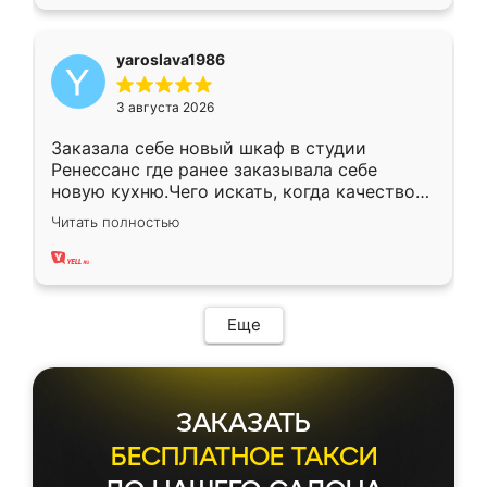
yaroslava1986
3 августа 2026
Заказала себе новый шкаф в студии
Ренессанс где ранее заказывала себе
новую кухню.Чего искать, когда качеством
вполне довольна. Служит кухня уже почти
Читать полностью
два года, нареканий нет.
Еще
ЗАКАЗАТЬ
БЕСПЛАТНОЕ ТАКСИ