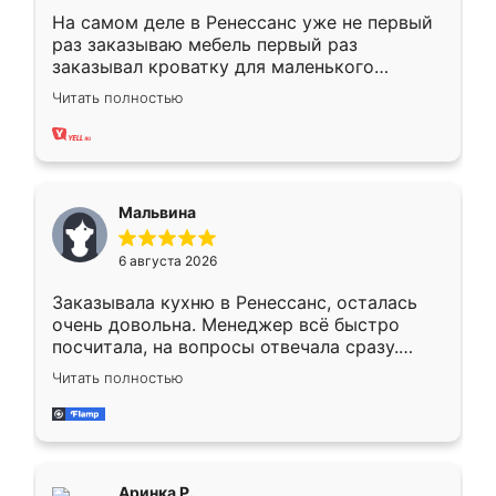
На самом деле в Ренессанс уже не первый
раз заказываю мебель первый раз
заказывал кроватку для маленького
ребёнка при его рождении ,во второй раз
Читать полностью
заказал шкаф-купе. По качеству очень
хорошее сборка достаточно быстрая,
также адекватные цены. До этого
сравнивал с разными конкурентами в этом
сегменте ,выбор у конкурентов куда
Мальвина
меньше, здесь же он более разнообразный.
Мне нравится ,если что-то потребуется из
6 августа 2026
мебели буду заказывать только здесь.
Заказывала кухню в Ренессанс, осталась
очень довольна. Менеджер всё быстро
посчитала, на вопросы отвечала сразу.
Замерщик приехал в субботу, подошёл к
Читать полностью
делу со всей ответственностью. Собрали
за день, ребята работали аккуратно, даже
пыли почти не было. Качество отличное,
ящики ходят плавно, ничего не скрипит.
Всё подошло как влитое.
Аринка Р.