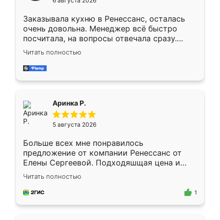
6 августа 2026
мебели буду заказывать только здесь.
Заказывала кухню в Ренессанс, осталась
очень довольна. Менеджер всё быстро
посчитала, на вопросы отвечала сразу.
Замерщик приехал в субботу, подошёл к
Читать полностью
делу со всей ответственностью. Собрали
за день, ребята работали аккуратно, даже
пыли почти не было. Качество отличное,
ящики ходят плавно, ничего не скрипит.
Всё подошло как влитое.
Аринка Р.
5 августа 2026
Больше всех мне понравилось
предложение от компании Ренессанс от
Елены Сергеевой. Подходяшщая цена и
короткие сроки изготовления. Приехавший
Читать полностью
для замера сотрудник Владислав
предложил по моему эскизу самый
1
подходящий вариант шкафа. Немного его
видоизменил, получилось даже лучше, чем