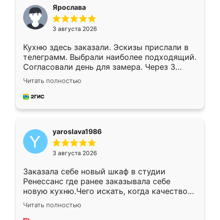
я хотела.
Ярослава
3 августа 2026
Кухню здесь заказали. Эскизы прислали в
телеграмм. Выбрали наиболее подходящий.
Согласовали день для замера. Через 3
недели кухня была уже готова. Остались
Читать полностью
довольны работой. Спасибо Ренессанс
мебель за качественную работу!
yaroslava1986
3 августа 2026
Заказала себе новый шкаф в студии
Ренессанс где ранее заказывала себе
новую кухню.Чего искать, когда качеством
вполне довольна. Служит кухня уже почти
Читать полностью
два года, нареканий нет.