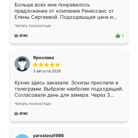
Больше всех мне понравилось
предложение от компании Ренессанс от
Елены Сергеевой. Подходяшщая цена и
короткие сроки изготовления. Приехавший
Читать полностью
для замера сотрудник Владислав
предложил по моему эскизу самый
1
подходящий вариант шкафа. Немного его
видоизменил, получилось даже лучше, чем
я хотела.
Ярослава
3 августа 2026
Кухню здесь заказали. Эскизы прислали в
телеграмм. Выбрали наиболее подходящий.
Согласовали день для замера. Через 3
недели кухня была уже готова. Остались
Читать полностью
довольны работой. Спасибо Ренессанс
мебель за качественную работу!
yaroslava1986