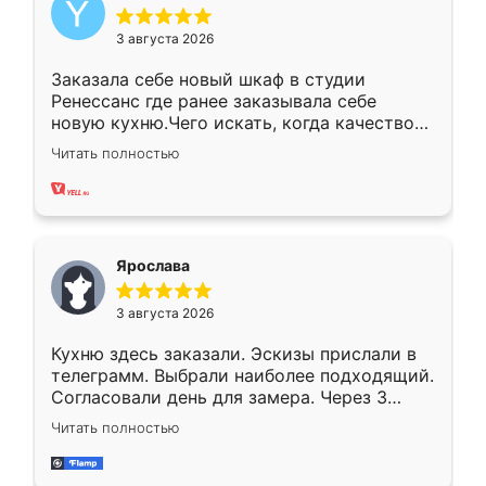
3 августа 2026
Заказала себе новый шкаф в студии
Ренессанс где ранее заказывала себе
новую кухню.Чего искать, когда качеством
вполне довольна. Служит кухня уже почти
Читать полностью
два года, нареканий нет.
Ярослава
3 августа 2026
Кухню здесь заказали. Эскизы прислали в
телеграмм. Выбрали наиболее подходящий.
Согласовали день для замера. Через 3
недели кухня была уже готова. Остались
Читать полностью
довольны работой. Спасибо Ренессанс
мебель за качественную работу!