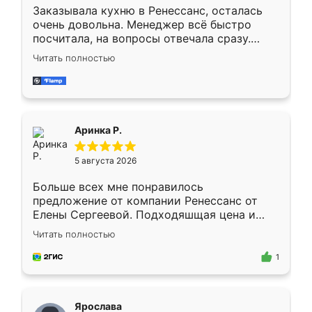
Заказывала кухню в Ренессанс, осталась
очень довольна. Менеджер всё быстро
посчитала, на вопросы отвечала сразу.
Замерщик приехал в субботу, подошёл к
Читать полностью
делу со всей ответственностью. Собрали
за день, ребята работали аккуратно, даже
пыли почти не было. Качество отличное,
ящики ходят плавно, ничего не скрипит.
Всё подошло как влитое.
Аринка Р.
5 августа 2026
Больше всех мне понравилось
предложение от компании Ренессанс от
Елены Сергеевой. Подходяшщая цена и
короткие сроки изготовления. Приехавший
Читать полностью
для замера сотрудник Владислав
предложил по моему эскизу самый
1
подходящий вариант шкафа. Немного его
видоизменил, получилось даже лучше, чем
я хотела.
Ярослава