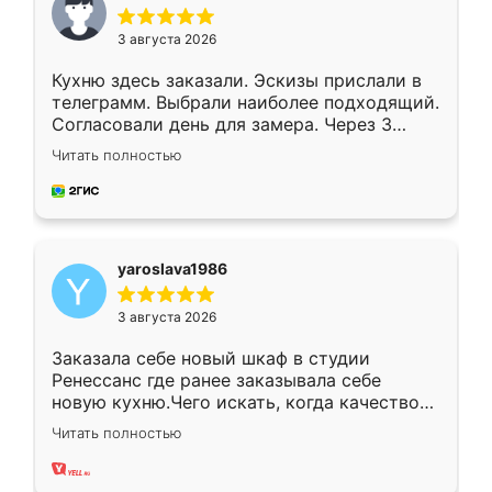
3 августа 2026
Кухню здесь заказали. Эскизы прислали в
телеграмм. Выбрали наиболее подходящий.
Согласовали день для замера. Через 3
недели кухня была уже готова. Остались
Читать полностью
довольны работой. Спасибо Ренессанс
мебель за качественную работу!
yaroslava1986
3 августа 2026
Заказала себе новый шкаф в студии
Ренессанс где ранее заказывала себе
новую кухню.Чего искать, когда качеством
вполне довольна. Служит кухня уже почти
Читать полностью
два года, нареканий нет.