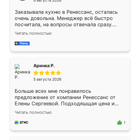
6 августа 2026
мебели буду заказывать только здесь.
Заказывала кухню в Ренессанс, осталась
очень довольна. Менеджер всё быстро
посчитала, на вопросы отвечала сразу.
Замерщик приехал в субботу, подошёл к
Читать полностью
делу со всей ответственностью. Собрали
за день, ребята работали аккуратно, даже
пыли почти не было. Качество отличное,
ящики ходят плавно, ничего не скрипит.
Всё подошло как влитое.
Аринка Р.
5 августа 2026
Больше всех мне понравилось
предложение от компании Ренессанс от
Елены Сергеевой. Подходяшщая цена и
короткие сроки изготовления. Приехавший
Читать полностью
для замера сотрудник Владислав
предложил по моему эскизу самый
1
подходящий вариант шкафа. Немного его
видоизменил, получилось даже лучше, чем