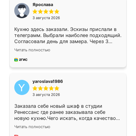
я хотела.
Ярослава
3 августа 2026
Кухню здесь заказали. Эскизы прислали в
телеграмм. Выбрали наиболее подходящий.
Согласовали день для замера. Через 3
недели кухня была уже готова. Остались
Читать полностью
довольны работой. Спасибо Ренессанс
мебель за качественную работу!
yaroslava1986
3 августа 2026
Заказала себе новый шкаф в студии
Ренессанс где ранее заказывала себе
новую кухню.Чего искать, когда качеством
вполне довольна. Служит кухня уже почти
Читать полностью
два года, нареканий нет.