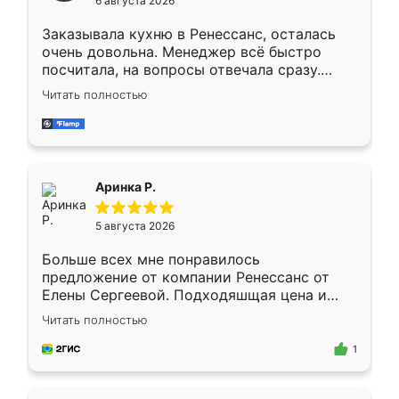
6 августа 2026
мебели буду заказывать только здесь.
Заказывала кухню в Ренессанс, осталась
очень довольна. Менеджер всё быстро
посчитала, на вопросы отвечала сразу.
Замерщик приехал в субботу, подошёл к
Читать полностью
делу со всей ответственностью. Собрали
за день, ребята работали аккуратно, даже
пыли почти не было. Качество отличное,
ящики ходят плавно, ничего не скрипит.
Всё подошло как влитое.
Аринка Р.
5 августа 2026
Больше всех мне понравилось
предложение от компании Ренессанс от
Елены Сергеевой. Подходяшщая цена и
короткие сроки изготовления. Приехавший
Читать полностью
для замера сотрудник Владислав
предложил по моему эскизу самый
1
подходящий вариант шкафа. Немного его
видоизменил, получилось даже лучше, чем