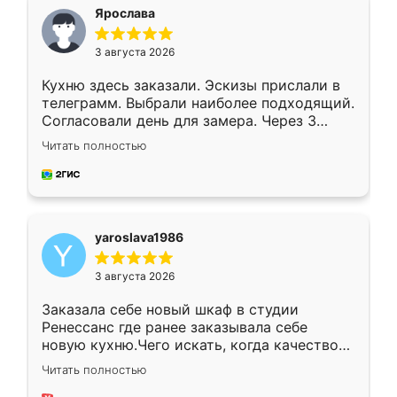
я хотела.
Ярослава
3 августа 2026
Кухню здесь заказали. Эскизы прислали в
телеграмм. Выбрали наиболее подходящий.
Согласовали день для замера. Через 3
недели кухня была уже готова. Остались
Читать полностью
довольны работой. Спасибо Ренессанс
мебель за качественную работу!
yaroslava1986
3 августа 2026
Заказала себе новый шкаф в студии
Ренессанс где ранее заказывала себе
новую кухню.Чего искать, когда качеством
вполне довольна. Служит кухня уже почти
Читать полностью
два года, нареканий нет.