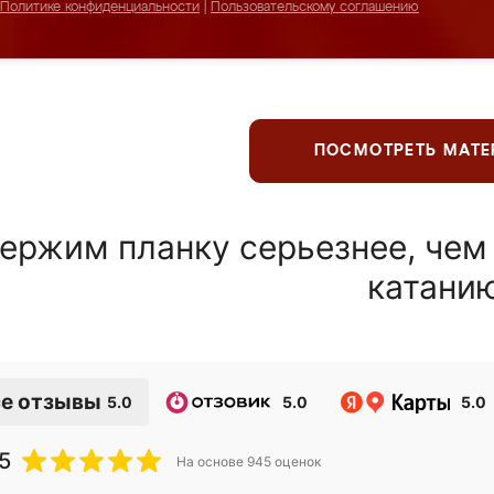
Политике конфиденциальности
|
Пользовательскому соглашению
ПОСМОТРЕТЬ МАТ
ержим планку серьезнее, чем
катани
е отзывы
5.0
5.0
5.0
5
На основе
945
оценок