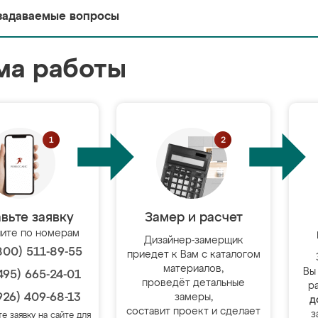
задаваемые вопросы
ма работы
вьте заявку
Замер и расчет
ите по номерам
Дизайнер-замерщик
800) 511-89-55
приедет к Вам с каталогом
материалов,
Вы
495) 665-24-01
проведёт детальные
р
926) 409-68-13
замеры,
д
составит проект и сделает
з
те заявку на сайте для