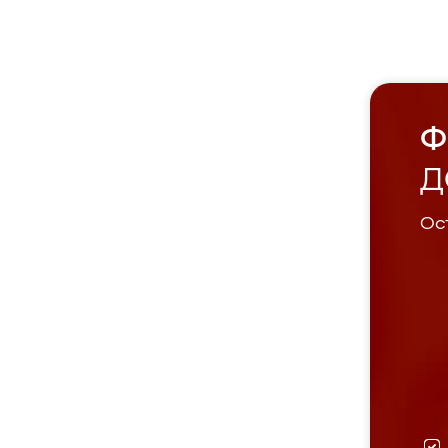
Ф
Д
Ост