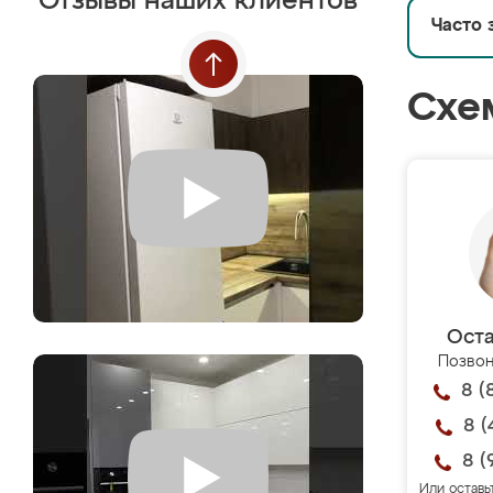
Отзывы наших клиентов
Часто 
Схе
Оста
Позвон
8 (
8 (
8 (
Или оставь