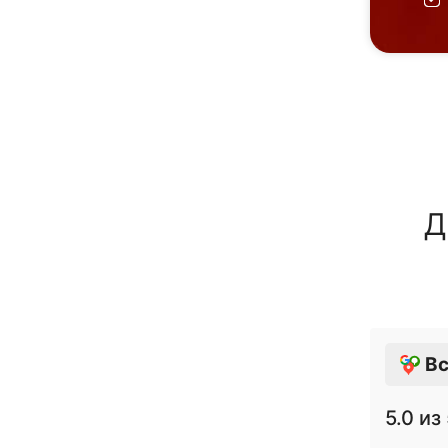
Д
Вс
5.0
из 