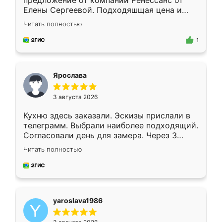
предложение от компании Ренессанс от
Елены Сергеевой. Подходяшщая цена и
короткие сроки изготовления. Приехавший
Читать полностью
для замера сотрудник Владислав
предложил по моему эскизу самый
1
подходящий вариант шкафа. Немного его
видоизменил, получилось даже лучше, чем
я хотела.
Ярослава
3 августа 2026
Кухню здесь заказали. Эскизы прислали в
телеграмм. Выбрали наиболее подходящий.
Согласовали день для замера. Через 3
недели кухня была уже готова. Остались
Читать полностью
довольны работой. Спасибо Ренессанс
мебель за качественную работу!
yaroslava1986