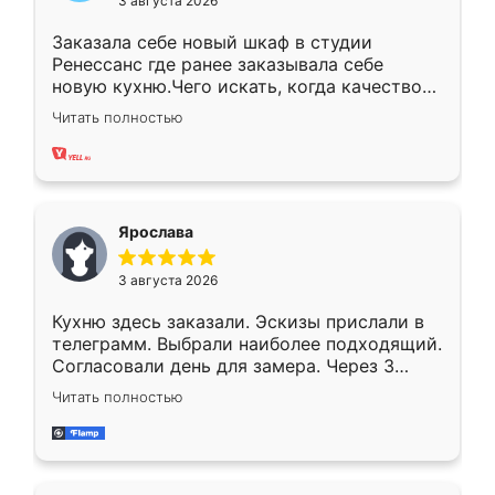
3 августа 2026
Заказала себе новый шкаф в студии
Ренессанс где ранее заказывала себе
новую кухню.Чего искать, когда качеством
вполне довольна. Служит кухня уже почти
Читать полностью
два года, нареканий нет.
Ярослава
3 августа 2026
Кухню здесь заказали. Эскизы прислали в
телеграмм. Выбрали наиболее подходящий.
Согласовали день для замера. Через 3
недели кухня была уже готова. Остались
Читать полностью
довольны работой. Спасибо Ренессанс
мебель за качественную работу!