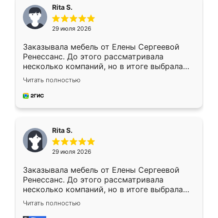
Rita S.
29 июля 2026
Заказывала мебель от Елены Сергеевой
Ренессанс. До этого рассматривала
несколько компаний, но в итоге выбрала
эту. Сначала обговорили условия, потом
Читать полностью
приехал замерщик, всё спокойно объяснил
и снял размеры. Изготовили в срок, с
доставкой тоже никаких проблем не
возникло. Сборку выполнили аккуратно,
мебель сразу встала на свое место без
Rita S.
каких-либо доработок. Качеством осталась
довольна, все выглядит так, как и ожидала.
29 июля 2026
Заказывала мебель от Елены Сергеевой
Ренессанс. До этого рассматривала
несколько компаний, но в итоге выбрала
эту. Сначала обговорили условия, потом
Читать полностью
приехал замерщик, всё спокойно объяснил