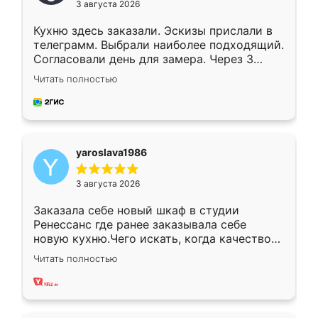
3 августа 2026
Кухню здесь заказали. Эскизы прислали в
телеграмм. Выбрали наиболее подходящий.
Согласовали день для замера. Через 3
недели кухня была уже готова. Остались
Читать полностью
довольны работой. Спасибо Ренессанс
мебель за качественную работу!
yaroslava1986
3 августа 2026
Заказала себе новый шкаф в студии
Ренессанс где ранее заказывала себе
новую кухню.Чего искать, когда качеством
вполне довольна. Служит кухня уже почти
Читать полностью
два года, нареканий нет.