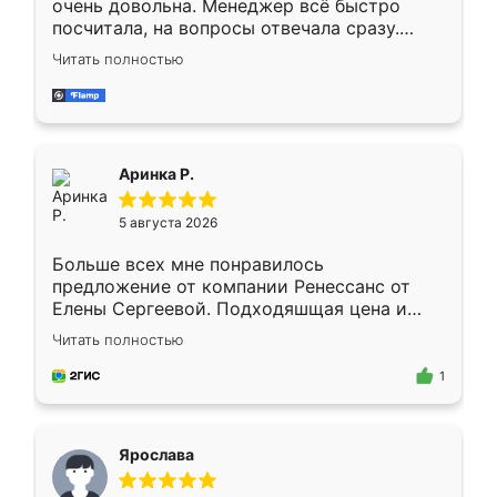
очень довольна. Менеджер всё быстро
посчитала, на вопросы отвечала сразу.
Замерщик приехал в субботу, подошёл к
Читать полностью
делу со всей ответственностью. Собрали
за день, ребята работали аккуратно, даже
пыли почти не было. Качество отличное,
ящики ходят плавно, ничего не скрипит.
Всё подошло как влитое.
Аринка Р.
5 августа 2026
Больше всех мне понравилось
предложение от компании Ренессанс от
Елены Сергеевой. Подходяшщая цена и
короткие сроки изготовления. Приехавший
Читать полностью
для замера сотрудник Владислав
предложил по моему эскизу самый
1
подходящий вариант шкафа. Немного его
видоизменил, получилось даже лучше, чем
я хотела.
Ярослава