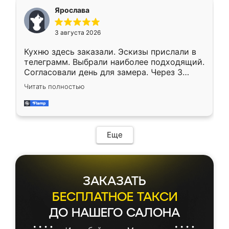
Ярослава
3 августа 2026
Кухню здесь заказали. Эскизы прислали в
телеграмм. Выбрали наиболее подходящий.
Согласовали день для замера. Через 3
недели кухня была уже готова. Остались
Читать полностью
довольны работой. Спасибо Ренессанс
мебель за качественную работу!
Еще
ЗАКАЗАТЬ
БЕСПЛАТНОЕ ТАКСИ
ДО НАШЕГО САЛОНА