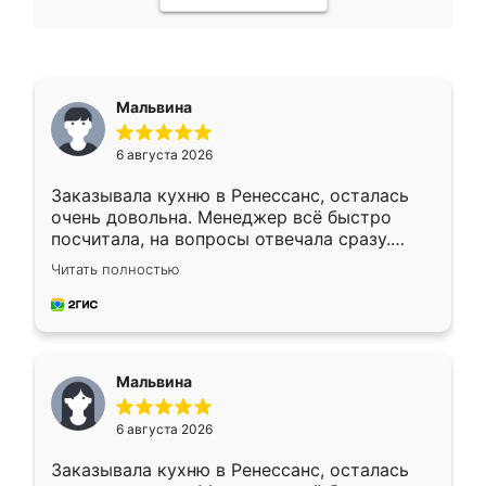
Мальвина
6 августа 2026
Заказывала кухню в Ренессанс, осталась
очень довольна. Менеджер всё быстро
посчитала, на вопросы отвечала сразу.
Замерщик приехал в субботу, подошёл к
Читать полностью
делу со всей ответственностью. Собрали
за день, ребята работали аккуратно, даже
пыли почти не было. Качество отличное,
ящики ходят плавно, ничего не скрипит.
Всё подошло как влитое.
Мальвина
6 августа 2026
Заказывала кухню в Ренессанс, осталась