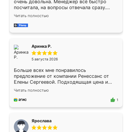
очень довольна. Менеджер всё быстро
посчитала, на вопросы отвечала сразу.
Замерщик приехал в субботу, подошёл к
Читать полностью
делу со всей ответственностью. Собрали
за день, ребята работали аккуратно, даже
пыли почти не было. Качество отличное,
ящики ходят плавно, ничего не скрипит.
Всё подошло как влитое.
Аринка Р.
5 августа 2026
Больше всех мне понравилось
предложение от компании Ренессанс от
Елены Сергеевой. Подходяшщая цена и
короткие сроки изготовления. Приехавший
Читать полностью
для замера сотрудник Владислав
предложил по моему эскизу самый
1
подходящий вариант шкафа. Немного его
видоизменил, получилось даже лучше, чем
я хотела.
Ярослава