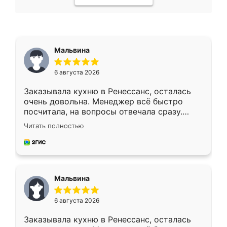
Мальвина
6 августа 2026
Заказывала кухню в Ренессанс, осталась
очень довольна. Менеджер всё быстро
посчитала, на вопросы отвечала сразу.
Замерщик приехал в субботу, подошёл к
Читать полностью
делу со всей ответственностью. Собрали
за день, ребята работали аккуратно, даже
пыли почти не было. Качество отличное,
ящики ходят плавно, ничего не скрипит.
Всё подошло как влитое.
Мальвина
6 августа 2026
Заказывала кухню в Ренессанс, осталась