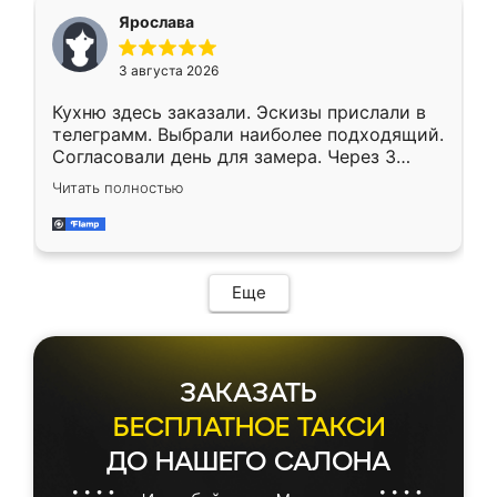
Ярослава
3 августа 2026
Кухню здесь заказали. Эскизы прислали в
телеграмм. Выбрали наиболее подходящий.
Согласовали день для замера. Через 3
недели кухня была уже готова. Остались
Читать полностью
довольны работой. Спасибо Ренессанс
мебель за качественную работу!
Еще
ЗАКАЗАТЬ
БЕСПЛАТНОЕ ТАКСИ
ДО НАШЕГО САЛОНА