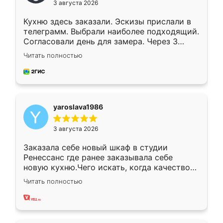
3 августа 2026
Кухню здесь заказали. Эскизы прислали в
телеграмм. Выбрали наиболее подходящий.
Согласовали день для замера. Через 3
недели кухня была уже готова. Остались
Читать полностью
довольны работой. Спасибо Ренессанс
мебель за качественную работу!
yaroslava1986
3 августа 2026
Заказала себе новый шкаф в студии
Ренессанс где ранее заказывала себе
новую кухню.Чего искать, когда качеством
вполне довольна. Служит кухня уже почти
Читать полностью
два года, нареканий нет.