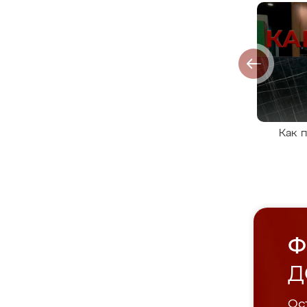
Как 
Ф
Д
Ост