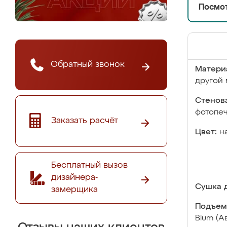
Посмот
Обратный звонок
Матери
другой 
Стенова
фотопе
Заказать расчёт
Цвет:
н
Бесплатный вызов
дизайнера-
Сушка д
замерщика
Подъем
Blum (А