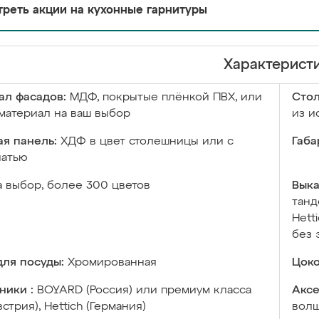
реть акции на кухонные гарнитуры
Характерист
ал фасадов:
МДФ, покрытые плёнкой ПВХ, или
Сто
материал на ваш выбор
из и
я панель:
ХДФ в цвет столешницы или с
Габа
чатью
а выбор, более 300 цветов
Выка
танд
Hett
без 
ля посуды:
Хромированная
Цоко
ники :
BOYARD (Россия) или премиум класса
Аксе
встрия), Hettich (Германия)
волш