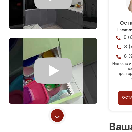
Оста
Позвон
8 (
8 (
8 (
Или оставь
ко
предвар
ОСТ
Ваша