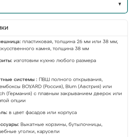
▼
ики
лешница:
пластиковая, толщина 26 мм или 38 мм;
скусственного камня, толщина 38 мм
риты:
изготовим кухню любого размера
тные системы :
ПВШ полного открывания,
ембоксы BOYARD (Россия), Blum (Австрия) или
ich (Германия) с плавным закрыванием дверок или
этой опции
ль:
в цвет фасадов или корпуса
ссуары:
Выкатные корзины, бутылочницы,
ебные уголки, карусели