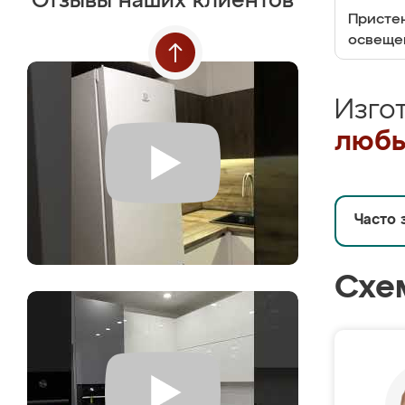
Отзывы наших клиентов
Пристен
освеще
Изго
любы
Часто 
Схе