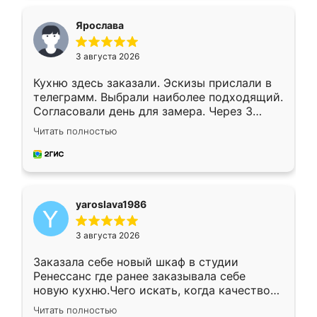
видоизменил, получилось даже лучше, чем
я хотела.
Ярослава
3 августа 2026
Кухню здесь заказали. Эскизы прислали в
телеграмм. Выбрали наиболее подходящий.
Согласовали день для замера. Через 3
недели кухня была уже готова. Остались
Читать полностью
довольны работой. Спасибо Ренессанс
мебель за качественную работу!
yaroslava1986
3 августа 2026
Заказала себе новый шкаф в студии
Ренессанс где ранее заказывала себе
новую кухню.Чего искать, когда качеством
вполне довольна. Служит кухня уже почти
Читать полностью