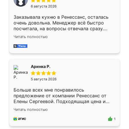
Мне нравится ,если что-то потребуется из
6 августа 2026
мебели буду заказывать только здесь.
Заказывала кухню в Ренессанс, осталась
очень довольна. Менеджер всё быстро
посчитала, на вопросы отвечала сразу.
Замерщик приехал в субботу, подошёл к
Читать полностью
делу со всей ответственностью. Собрали
за день, ребята работали аккуратно, даже
пыли почти не было. Качество отличное,
ящики ходят плавно, ничего не скрипит.
Всё подошло как влитое.
Аринка Р.
5 августа 2026
Больше всех мне понравилось
предложение от компании Ренессанс от
Елены Сергеевой. Подходяшщая цена и
короткие сроки изготовления. Приехавший
Читать полностью
для замера сотрудник Владислав
предложил по моему эскизу самый
1
подходящий вариант шкафа. Немного его