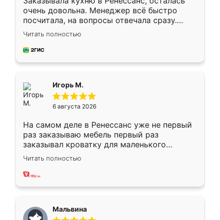
Заказывала кухню в Ренессанс, осталась
очень довольна. Менеджер всё быстро
посчитала, на вопросы отвечала сразу.
Замерщик приехал в субботу, подошёл к
Читать полностью
делу со всей ответственностью. Собрали
за день, ребята работали аккуратно, даже
пыли почти не было. Качество отличное,
ящики ходят плавно, ничего не скрипит.
Всё подошло как влитое.
Игорь М.
6 августа 2026
На самом деле в Ренессанс уже не первый
раз заказываю мебель первый раз
заказывал кроватку для маленького
ребёнка при его рождении ,во второй раз
Читать полностью
заказал шкаф-купе. По качеству очень
хорошее сборка достаточно быстрая,
также адекватные цены. До этого
сравнивал с разными конкурентами в этом
сегменте ,выбор у конкурентов куда
Мальвина
меньше, здесь же он более разнообразный.