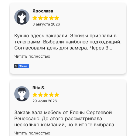
Ярослава
3 августа 2026
Кухню здесь заказали. Эскизы прислали в
телеграмм. Выбрали наиболее подходящий.
Согласовали день для замера. Через 3
недели кухня была уже готова. Остались
Читать полностью
довольны работой. Спасибо Ренессанс
мебель за качественную работу!
Rita S.
29 июля 2026
Заказывала мебель от Елены Сергеевой
Ренессанс. До этого рассматривала
несколько компаний, но в итоге выбрала
эту. Сначала обговорили условия, потом
Читать полностью