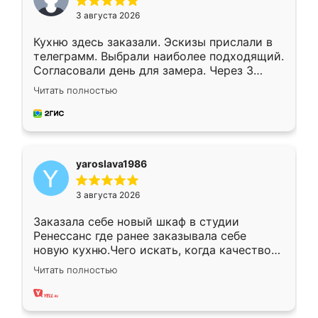
3 августа 2026
Кухню здесь заказали. Эскизы прислали в
телеграмм. Выбрали наиболее подходящий.
Согласовали день для замера. Через 3
недели кухня была уже готова. Остались
Читать полностью
довольны работой. Спасибо Ренессанс
мебель за качественную работу!
yaroslava1986
3 августа 2026
Заказала себе новый шкаф в студии
Ренессанс где ранее заказывала себе
новую кухню.Чего искать, когда качеством
вполне довольна. Служит кухня уже почти
Читать полностью
два года, нареканий нет.