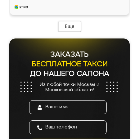
приехал замерщик, всё спокойно объяснил
и снял размеры. Изготовили в срок, с
доставкой тоже никаких проблем не
возникло. Сборку выполнили аккуратно,
мебель сразу встала на свое место без
Еще
каких-либо доработок. Качеством осталась
довольна, все выглядит так, как и ожидала.
ЗАКАЗАТЬ
БЕСПЛАТНОЕ ТАКСИ
ДО НАШЕГО САЛОНА
Из любой точки Москвы и
Московской области!