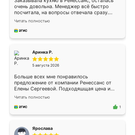
Заказывала кухню в Ренессанс, осталась
очень довольна. Менеджер всё быстро
посчитала, на вопросы отвечала сразу.
Замерщик приехал в субботу, подошёл к
Читать полностью
делу со всей ответственностью. Собрали
за день, ребята работали аккуратно, даже
пыли почти не было. Качество отличное,
ящики ходят плавно, ничего не скрипит.
Всё подошло как влитое.
Аринка Р.
5 августа 2026
Больше всех мне понравилось
предложение от компании Ренессанс от
Елены Сергеевой. Подходяшщая цена и
короткие сроки изготовления. Приехавший
Читать полностью
для замера сотрудник Владислав
предложил по моему эскизу самый
1
подходящий вариант шкафа. Немного его
видоизменил, получилось даже лучше, чем
я хотела.
Ярослава