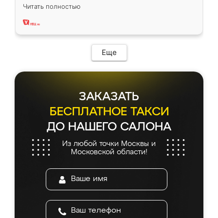
вполне довольна. Служит кухня уже почти
Читать полностью
два года, нареканий нет.
Еще
ЗАКАЗАТЬ
БЕСПЛАТНОЕ ТАКСИ
ДО НАШЕГО САЛОНА
Из любой точки Москвы и
Московской области!