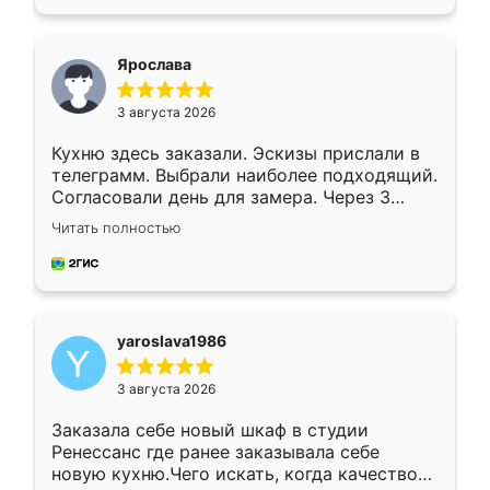
подходящий вариант шкафа. Немного его
видоизменил, получилось даже лучше, чем
я хотела.
Ярослава
3 августа 2026
Кухню здесь заказали. Эскизы прислали в
телеграмм. Выбрали наиболее подходящий.
Согласовали день для замера. Через 3
недели кухня была уже готова. Остались
Читать полностью
довольны работой. Спасибо Ренессанс
мебель за качественную работу!
yaroslava1986
3 августа 2026
Заказала себе новый шкаф в студии
Ренессанс где ранее заказывала себе
новую кухню.Чего искать, когда качеством