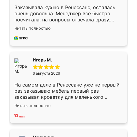
Заказывала кухню в Ренессанс, осталась
очень довольна. Менеджер всё быстро
посчитала, на вопросы отвечала сразу.
Замерщик приехал в субботу, подошёл к
Читать полностью
делу со всей ответственностью. Собрали
за день, ребята работали аккуратно, даже
пыли почти не было. Качество отличное,
ящики ходят плавно, ничего не скрипит.
Всё подошло как влитое.
Игорь М.
6 августа 2026
На самом деле в Ренессанс уже не первый
раз заказываю мебель первый раз
заказывал кроватку для маленького
ребёнка при его рождении ,во второй раз
Читать полностью
заказал шкаф-купе. По качеству очень
хорошее сборка достаточно быстрая,
также адекватные цены. До этого
сравнивал с разными конкурентами в этом
сегменте ,выбор у конкурентов куда