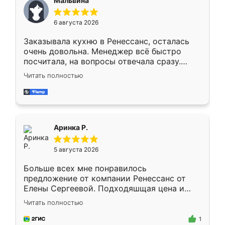
Мальвина
меньше, здесь же он более разнообразный.
Мне нравится ,если что-то потребуется из
6 августа 2026
мебели буду заказывать только здесь.
Заказывала кухню в Ренессанс, осталась
очень довольна. Менеджер всё быстро
посчитала, на вопросы отвечала сразу.
Замерщик приехал в субботу, подошёл к
Читать полностью
делу со всей ответственностью. Собрали
за день, ребята работали аккуратно, даже
пыли почти не было. Качество отличное,
ящики ходят плавно, ничего не скрипит.
Всё подошло как влитое.
Аринка Р.
5 августа 2026
Больше всех мне понравилось
предложение от компании Ренессанс от
Елены Сергеевой. Подходяшщая цена и
короткие сроки изготовления. Приехавший
Читать полностью
для замера сотрудник Владислав
предложил по моему эскизу самый
1