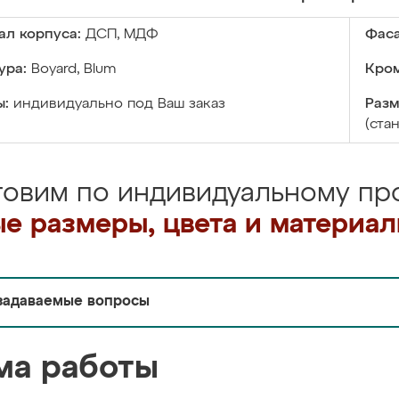
ал корпуса:
ДСП, МДФ
Фаса
ура:
Boyard, Blum
Кром
ы:
индивидуально под Ваш заказ
Разм
(ста
товим по индивидуальному про
е размеры, цвета и материа
задаваемые вопросы
ма работы