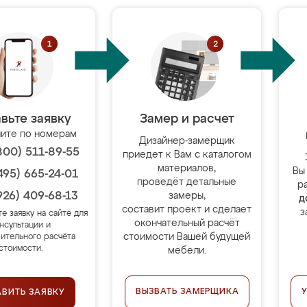
вьте заявку
Замер и расчет
ите по номерам
Дизайнер-замерщик
800) 511-89-55
приедет к Вам с каталогом
материалов,
Вы
495) 665-24-01
проведёт детальные
р
926) 409-68-13
замеры,
д
составит проект и сделает
з
те заявку на сайте для
окончательный расчёт
нсультации и
стоимости Вашей будущей
ительного расчёта
стоимости.
мебели.
ВЫЗВАТЬ ЗАМЕРЩИКА
АВИТЬ ЗАЯВКУ