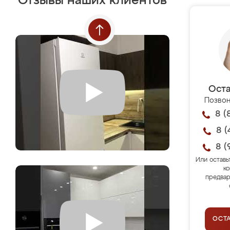
Отзывы наших клиентов
Оста
Позвон
8 (
8 (
8 (
Или оставь
ко
предвар
ОСТ