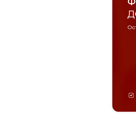
Ф
Д
Ост