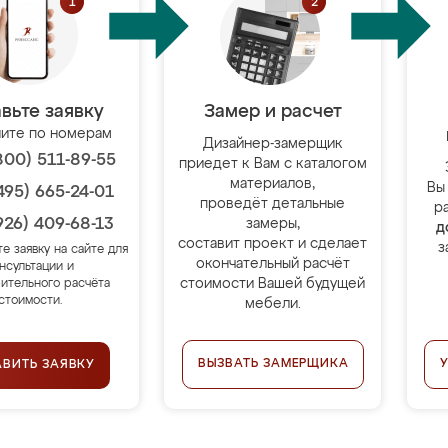
вьте заявку
Замер и расчет
ите по номерам
Дизайнер-замерщик
800) 511-89-55
приедет к Вам с каталогом
материалов,
Вы
495) 665-24-01
проведёт детальные
р
926) 409-68-13
замеры,
д
составит проект и сделает
з
те заявку на сайте для
окончательный расчёт
нсультации и
стоимости Вашей будущей
ительного расчёта
стоимости.
мебели.
ВЫЗВАТЬ ЗАМЕРЩИКА
АВИТЬ ЗАЯВКУ