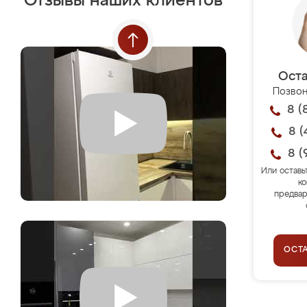
Отзывы наших клиентов
Оста
Позвон
8 (
8 (
8 (
Или оставь
ко
предвар
ОСТ