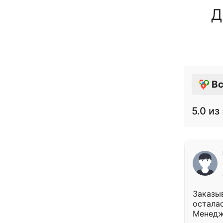
Д
Вс
5.0
из 
Заказыв
осталас
Менедж