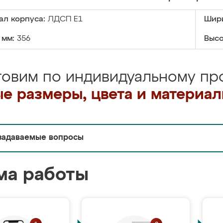
ал корпуса:
ЛДСП Е1
Шири
 мм:
356
Высо
товим по индивидуальному про
е размеры, цвета и материа
задаваемые вопросы
ма работы