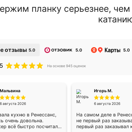
ержим планку серьезнее, чем
катани
е отзывы
5.0
5.0
5.0
5
На основе
945
оценок
Мальвина
Игорь М.
6 августа 2026
6 августа 2026
ала кухню в Ренессанс,
На самом деле в Ренес
ь очень довольна.
не первый раз заказыв
ер всё быстро посчитала,
первый раз заказывал 