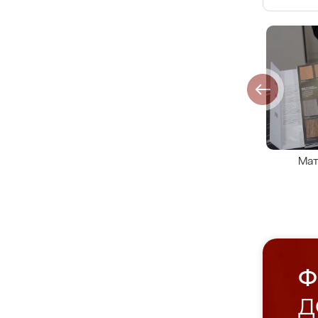
Мат
Ф
Д