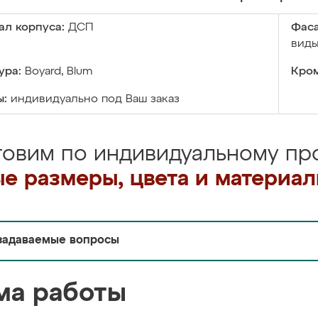
ал корпуса:
ДСП
Фаса
виды
ура:
Boyard, Blum
Кром
ы:
индивидуально под Ваш заказ
товим по индивидуальному про
е размеры, цвета и материа
задаваемые вопросы
ма работы