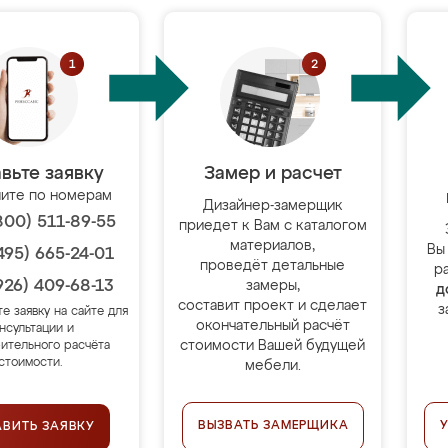
вьте заявку
Замер и расчет
ите по номерам
Дизайнер-замерщик
800) 511-89-55
приедет к Вам с каталогом
материалов,
Вы
495) 665-24-01
проведёт детальные
р
926) 409-68-13
замеры,
д
составит проект и сделает
з
те заявку на сайте для
окончательный расчёт
нсультации и
стоимости Вашей будущей
ительного расчёта
стоимости.
мебели.
ВЫЗВАТЬ ЗАМЕРЩИКА
АВИТЬ ЗАЯВКУ