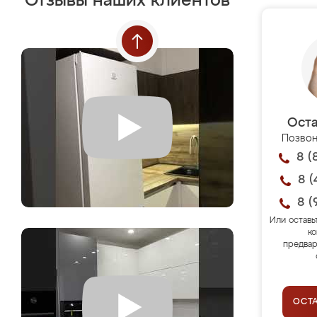
Отзывы наших клиентов
Оста
Позвон
8 (
8 (
8 (
Или оставь
ко
предвар
ОСТ