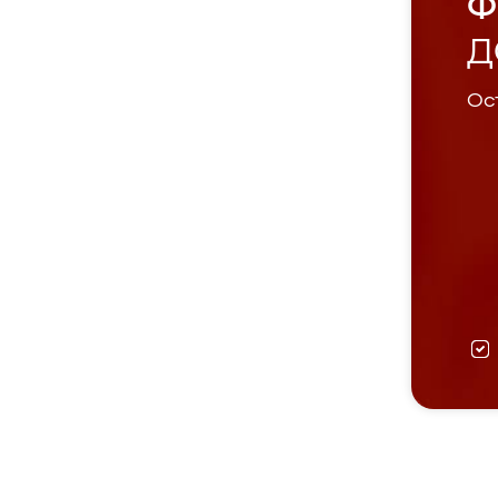
Ф
Д
Ост