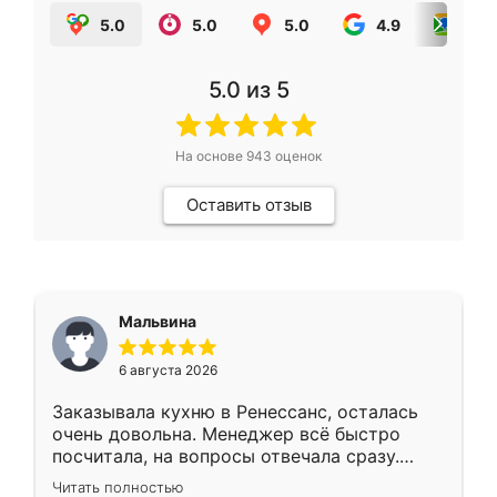
5.0
5.0
5.0
4.9
5.0
5.0
из 5
На основе
943
оценок
Оставить отзыв
Мальвина
6 августа 2026
Заказывала кухню в Ренессанс, осталась
очень довольна. Менеджер всё быстро
посчитала, на вопросы отвечала сразу.
Замерщик приехал в субботу, подошёл к
Читать полностью