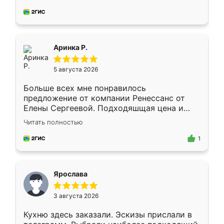
делу со всей ответственностью. Собрали
за день, ребята работали аккуратно, даже
пыли почти не было. Качество отличное,
ящики ходят плавно, ничего не скрипит.
Всё подошло как влитое.
Аринка Р.
5 августа 2026
Больше всех мне понравилось
предложение от компании Ренессанс от
Елены Сергеевой. Подходяшщая цена и
короткие сроки изготовления. Приехавший
Читать полностью
для замера сотрудник Владислав
предложил по моему эскизу самый
1
подходящий вариант шкафа. Немного его
видоизменил, получилось даже лучше, чем
я хотела.
Ярослава
3 августа 2026
Кухню здесь заказали. Эскизы прислали в