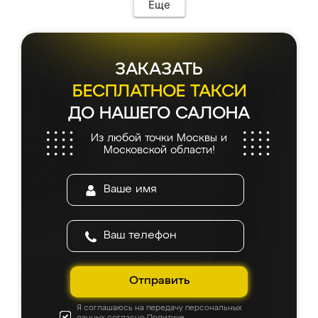
мебель сразу встала на свое место без
Еще
каких-либо доработок. Качеством осталась
довольна, все выглядит так, как и ожидала.
ЗАКАЗАТЬ
БЕСПЛАТНОЕ ТАКСИ
ДО НАШЕГО САЛОНА
Из любой точки Москвы и
Московской области!
Отправить
Я соглашаюсь на передачу персональных
данных согласно
Политике