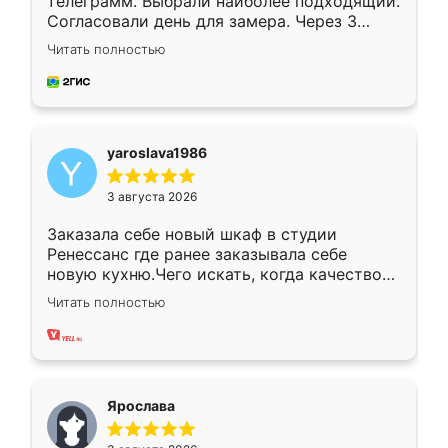
телеграмм. Выбрали наиболее подходящий.
Согласовали день для замера. Через 3
недели кухня была уже готова. Остались
Читать полностью
довольны работой. Спасибо Ренессанс
мебель за качественную работу!
yaroslava1986
3 августа 2026
Заказала себе новый шкаф в студии
Ренессанс где ранее заказывала себе
новую кухню.Чего искать, когда качеством
вполне довольна. Служит кухня уже почти
Читать полностью
два года, нареканий нет.
Ярослава