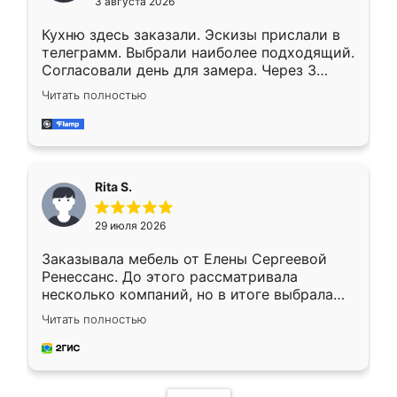
3 августа 2026
Кухню здесь заказали. Эскизы прислали в
телеграмм. Выбрали наиболее подходящий.
Согласовали день для замера. Через 3
недели кухня была уже готова. Остались
Читать полностью
довольны работой. Спасибо Ренессанс
мебель за качественную работу!
Rita S.
29 июля 2026
Заказывала мебель от Елены Сергеевой
Ренессанс. До этого рассматривала
несколько компаний, но в итоге выбрала
эту. Сначала обговорили условия, потом
Читать полностью
приехал замерщик, всё спокойно объяснил
и снял размеры. Изготовили в срок, с
доставкой тоже никаких проблем не
возникло. Сборку выполнили аккуратно,