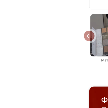
Мат
Ф