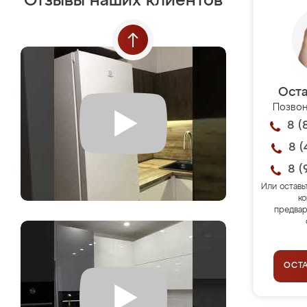
Отзывы наших клиентов
Оста
Позвон
8 (
8 (
8 (
Или оставь
ко
предвар
ОСТ