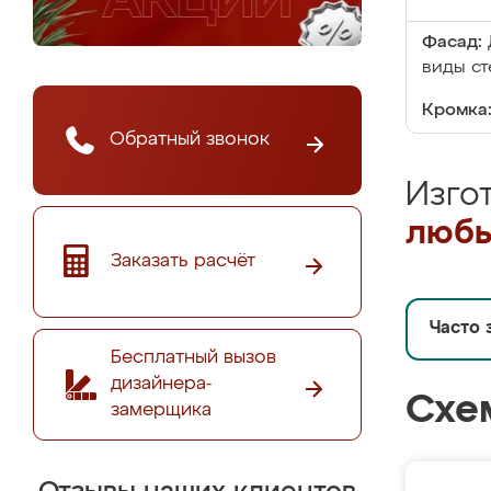
Фасад:
виды ст
Кромка
Обратный звонок
Изго
любы
Заказать расчёт
Часто 
Бесплатный вызов
дизайнера-
Схе
замерщика