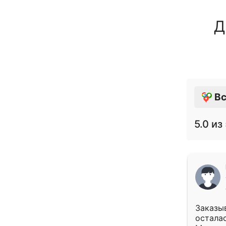
Д
Вс
5.0
из 
Заказыв
осталас