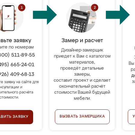
вьте заявку
Замер и расчет
ите по номерам
Дизайнер-замерщик
800) 511-89-55
приедет к Вам с каталогом
материалов,
Вы
495) 665-24-01
проведёт детальные
р
926) 409-68-13
замеры,
д
составит проект и сделает
з
те заявку на сайте для
окончательный расчёт
нсультации и
стоимости Вашей будущей
ительного расчёта
стоимости.
мебели.
ВЫЗВАТЬ ЗАМЕРЩИКА
АВИТЬ ЗАЯВКУ