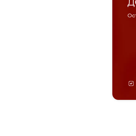
Д
Ост