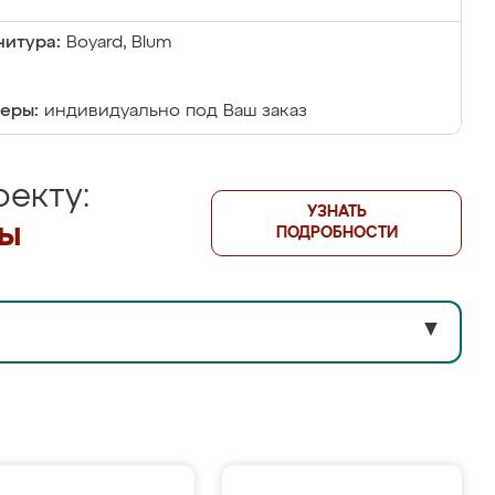
итура:
Boyard, Blum
еры:
индивидуально под Ваш заказ
екту:
УЗНАТЬ
лы
ПОДРОБНОСТИ
▼