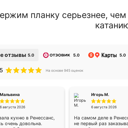
ержим планку серьезнее, чем
катани
е отзывы
5.0
5.0
5.0
5
На основе
945
оценок
Мальвина
Игорь М.
6 августа 2026
6 августа 2026
ала кухню в Ренессанс,
На самом деле в Ренес
ь очень довольна.
не первый раз заказыв