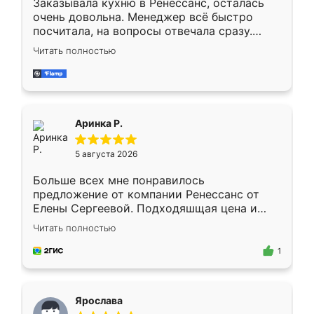
Заказывала кухню в Ренессанс, осталась
очень довольна. Менеджер всё быстро
посчитала, на вопросы отвечала сразу.
Замерщик приехал в субботу, подошёл к
Читать полностью
делу со всей ответственностью. Собрали
за день, ребята работали аккуратно, даже
пыли почти не было. Качество отличное,
ящики ходят плавно, ничего не скрипит.
Всё подошло как влитое.
Аринка Р.
5 августа 2026
Больше всех мне понравилось
предложение от компании Ренессанс от
Елены Сергеевой. Подходяшщая цена и
короткие сроки изготовления. Приехавший
Читать полностью
для замера сотрудник Владислав
предложил по моему эскизу самый
1
подходящий вариант шкафа. Немного его
видоизменил, получилось даже лучше, чем
я хотела.
Ярослава