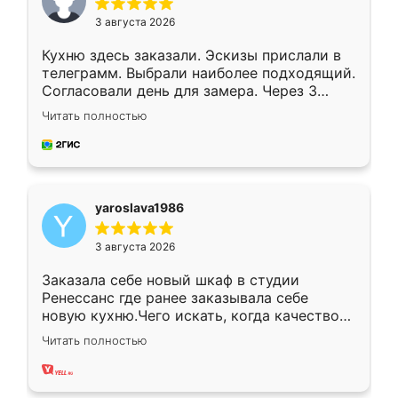
3 августа 2026
Кухню здесь заказали. Эскизы прислали в
телеграмм. Выбрали наиболее подходящий.
Согласовали день для замера. Через 3
недели кухня была уже готова. Остались
Читать полностью
довольны работой. Спасибо Ренессанс
мебель за качественную работу!
yaroslava1986
3 августа 2026
Заказала себе новый шкаф в студии
Ренессанс где ранее заказывала себе
новую кухню.Чего искать, когда качеством
вполне довольна. Служит кухня уже почти
Читать полностью
два года, нареканий нет.