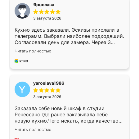
я хотела.
Ярослава
3 августа 2026
Кухню здесь заказали. Эскизы прислали в
телеграмм. Выбрали наиболее подходящий.
Согласовали день для замера. Через 3
недели кухня была уже готова. Остались
Читать полностью
довольны работой. Спасибо Ренессанс
мебель за качественную работу!
yaroslava1986
3 августа 2026
Заказала себе новый шкаф в студии
Ренессанс где ранее заказывала себе
новую кухню.Чего искать, когда качеством
вполне довольна. Служит кухня уже почти
Читать полностью
два года, нареканий нет.