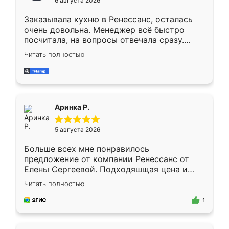
6 августа 2026
мебели буду заказывать только здесь.
Заказывала кухню в Ренессанс, осталась
очень довольна. Менеджер всё быстро
посчитала, на вопросы отвечала сразу.
Замерщик приехал в субботу, подошёл к
Читать полностью
делу со всей ответственностью. Собрали
за день, ребята работали аккуратно, даже
пыли почти не было. Качество отличное,
ящики ходят плавно, ничего не скрипит.
Всё подошло как влитое.
Аринка Р.
5 августа 2026
Больше всех мне понравилось
предложение от компании Ренессанс от
Елены Сергеевой. Подходяшщая цена и
короткие сроки изготовления. Приехавший
Читать полностью
для замера сотрудник Владислав
предложил по моему эскизу самый
1
подходящий вариант шкафа. Немного его
видоизменил, получилось даже лучше, чем