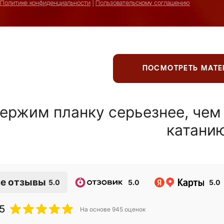
Политике конфиденциальности
|
Пользовательскому соглашению
ПОСМОТРЕТЬ МАТ
ержим планку серьезнее, чем
катани
е отзывы
5.0
5.0
5.0
5
На основе
945
оценок