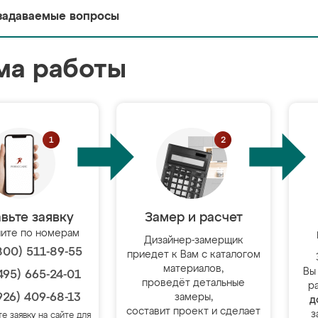
задаваемые вопросы
ма работы
вьте заявку
Замер и расчет
ите по номерам
Дизайнер-замерщик
800) 511-89-55
приедет к Вам с каталогом
материалов,
Вы
495) 665-24-01
проведёт детальные
р
926) 409-68-13
замеры,
д
составит проект и сделает
з
те заявку на сайте для