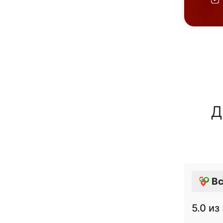
Д
Вс
5.0
из 