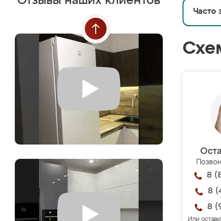
Отзывы наших клиентов
Часто 
Схе
Оста
Позвон
8 (
8 (
8 (
Или оставь