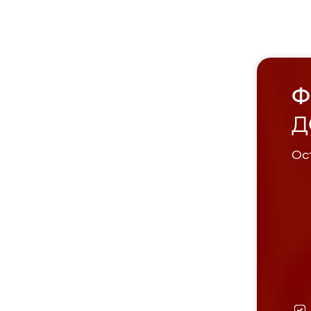
Ф
Д
Ост