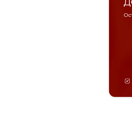
Д
Ост