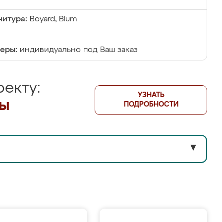
итура:
Boyard, Blum
еры:
индивидуально под Ваш заказ
екту:
УЗНАТЬ
лы
ПОДРОБНОСТИ
▼