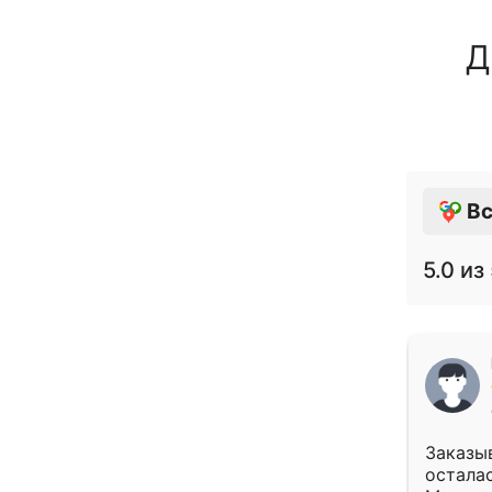
Д
Вс
5.0
из 
Заказыв
осталас