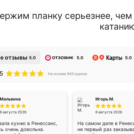
ержим планку серьезнее, чем
катани
е отзывы
5.0
5.0
5.0
5
На основе
945
оценок
Мальвина
Игорь М.
6 августа 2026
6 августа 2026
ала кухню в Ренессанс,
На самом деле в Ренес
ь очень довольна.
не первый раз заказыв