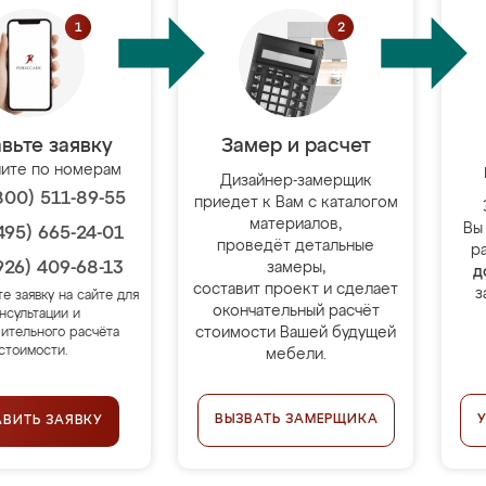
вьте заявку
Замер и расчет
ите по номерам
Дизайнер-замерщик
800) 511-89-55
приедет к Вам с каталогом
материалов,
Вы
495) 665-24-01
проведёт детальные
р
926) 409-68-13
замеры,
д
составит проект и сделает
з
те заявку на сайте для
окончательный расчёт
нсультации и
стоимости Вашей будущей
ительного расчёта
стоимости.
мебели.
ВЫЗВАТЬ ЗАМЕРЩИКА
АВИТЬ ЗАЯВКУ