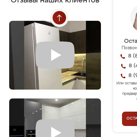
Отзывы наших клиентов
Оста
Позвон
8 (
8 (
8 (
Или оставь
ко
предвар
ОСТ