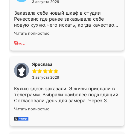
3 августа 2026
Заказала себе новый шкаф в студии
Ренессанс где ранее заказывала себе
новую кухню.Чего искать, когда качеством
вполне довольна. Служит кухня уже почти
Читать полностью
два года, нареканий нет.
Ярослава
3 августа 2026
Кухню здесь заказали. Эскизы прислали в
телеграмм. Выбрали наиболее подходящий.
Согласовали день для замера. Через 3
недели кухня была уже готова. Остались
Читать полностью
довольны работой. Спасибо Ренессанс
мебель за качественную работу!