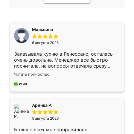
Мальвина
6 августа 2026
Заказывала кухню в Ренессанс, осталась
очень довольна. Менеджер всё быстро
посчитала, на вопросы отвечала сразу.
Замерщик приехал в субботу, подошёл к
Читать полностью
делу со всей ответственностью. Собрали
за день, ребята работали аккуратно, даже
пыли почти не было. Качество отличное,
ящики ходят плавно, ничего не скрипит.
Всё подошло как влитое.
Аринка Р.
5 августа 2026
Больше всех мне понравилось