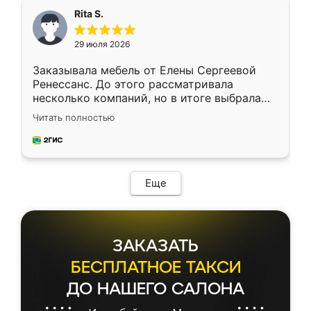
Rita S.
29 июля 2026
Заказывала мебель от Елены Сергеевой
Ренессанс. До этого рассматривала
несколько компаний, но в итоге выбрала
эту. Сначала обговорили условия, потом
Читать полностью
приехал замерщик, всё спокойно объяснил
и снял размеры. Изготовили в срок, с
доставкой тоже никаких проблем не
возникло. Сборку выполнили аккуратно,
мебель сразу встала на свое место без
Еще
каких-либо доработок. Качеством осталась
довольна, все выглядит так, как и ожидала.
ЗАКАЗАТЬ
БЕСПЛАТНОЕ ТАКСИ
ДО НАШЕГО САЛОНА