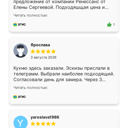
предложение от компании Ренессанс от
Елены Сергеевой. Подходяшщая цена и
короткие сроки изготовления. Приехавший
Читать полностью
для замера сотрудник Владислав
предложил по моему эскизу самый
1
подходящий вариант шкафа. Немного его
видоизменил, получилось даже лучше, чем
я хотела.
Ярослава
3 августа 2026
Кухню здесь заказали. Эскизы прислали в
телеграмм. Выбрали наиболее подходящий.
Согласовали день для замера. Через 3
недели кухня была уже готова. Остались
Читать полностью
довольны работой. Спасибо Ренессанс
мебель за качественную работу!
yaroslava1986