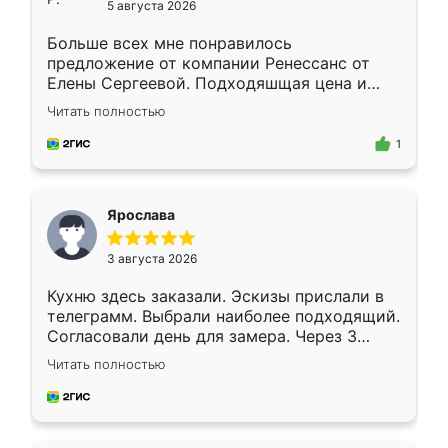
5 августа 2026
Больше всех мне понравилось
предложение от компании Ренессанс от
Елены Сергеевой. Подходяшщая цена и
короткие сроки изготовления. Приехавший
Читать полностью
для замера сотрудник Владислав
предложил по моему эскизу самый
1
подходящий вариант шкафа. Немного его
видоизменил, получилось даже лучше, чем
я хотела.
Ярослава
3 августа 2026
Кухню здесь заказали. Эскизы прислали в
телеграмм. Выбрали наиболее подходящий.
Согласовали день для замера. Через 3
недели кухня была уже готова. Остались
Читать полностью
довольны работой. Спасибо Ренессанс
мебель за качественную работу!