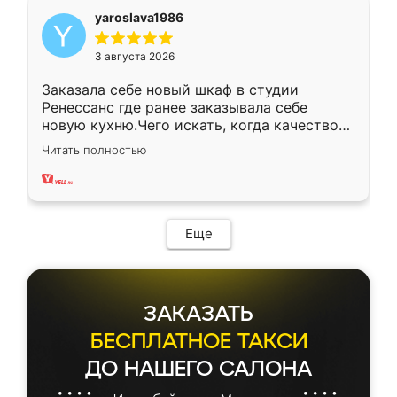
yaroslava1986
3 августа 2026
Заказала себе новый шкаф в студии
Ренессанс где ранее заказывала себе
новую кухню.Чего искать, когда качеством
вполне довольна. Служит кухня уже почти
Читать полностью
два года, нареканий нет.
Еще
ЗАКАЗАТЬ
БЕСПЛАТНОЕ ТАКСИ
ДО НАШЕГО САЛОНА