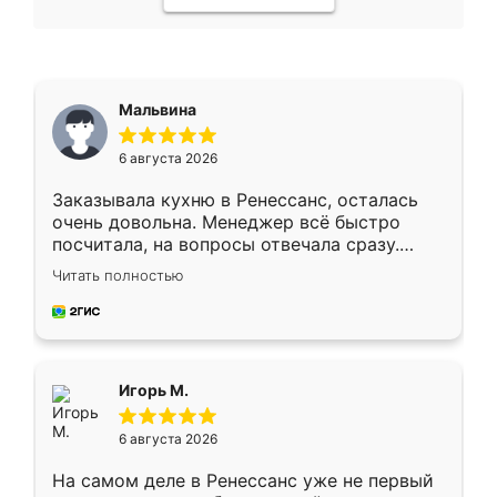
Мальвина
6 августа 2026
Заказывала кухню в Ренессанс, осталась
очень довольна. Менеджер всё быстро
посчитала, на вопросы отвечала сразу.
Замерщик приехал в субботу, подошёл к
Читать полностью
делу со всей ответственностью. Собрали
за день, ребята работали аккуратно, даже
пыли почти не было. Качество отличное,
ящики ходят плавно, ничего не скрипит.
Всё подошло как влитое.
Игорь М.
6 августа 2026
На самом деле в Ренессанс уже не первый