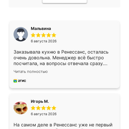
Мальвина
6 августа 2026
Заказывала кухню в Ренессанс, осталась
очень довольна. Менеджер всё быстро
посчитала, на вопросы отвечала сразу.
Замерщик приехал в субботу, подошёл к
Читать полностью
делу со всей ответственностью. Собрали
за день, ребята работали аккуратно, даже
пыли почти не было. Качество отличное,
ящики ходят плавно, ничего не скрипит.
Всё подошло как влитое.
Игорь М.
6 августа 2026
На самом деле в Ренессанс уже не первый