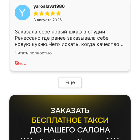
yaroslava1986
3 августа 2026
Заказала себе новый шкаф в студии
Ренессанс где ранее заказывала себе
новую кухню.Чего искать, когда качеством
вполне довольна. Служит кухня уже почти
Читать полностью
два года, нареканий нет.
Еще
ЗАКАЗАТЬ
БЕСПЛАТНОЕ ТАКСИ
ДО НАШЕГО САЛОНА