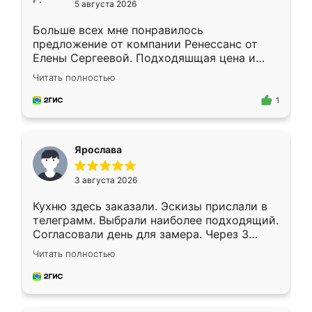
5 августа 2026
Больше всех мне понравилось
предложение от компании Ренессанс от
Елены Сергеевой. Подходяшщая цена и
короткие сроки изготовления. Приехавший
Читать полностью
для замера сотрудник Владислав
предложил по моему эскизу самый
1
подходящий вариант шкафа. Немного его
видоизменил, получилось даже лучше, чем
я хотела.
Ярослава
3 августа 2026
Кухню здесь заказали. Эскизы прислали в
телеграмм. Выбрали наиболее подходящий.
Согласовали день для замера. Через 3
недели кухня была уже готова. Остались
Читать полностью
довольны работой. Спасибо Ренессанс
мебель за качественную работу!