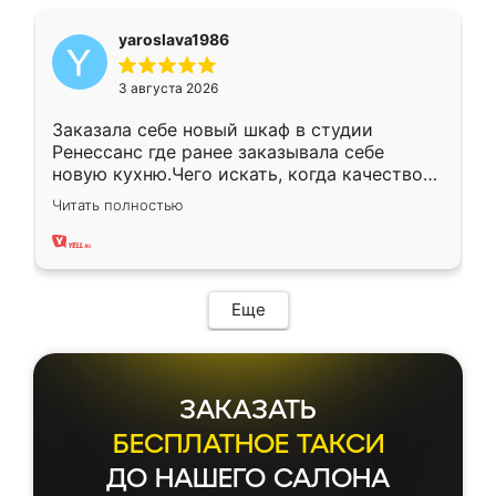
yaroslava1986
3 августа 2026
Заказала себе новый шкаф в студии
Ренессанс где ранее заказывала себе
новую кухню.Чего искать, когда качеством
вполне довольна. Служит кухня уже почти
Читать полностью
два года, нареканий нет.
Еще
ЗАКАЗАТЬ
БЕСПЛАТНОЕ ТАКСИ
ДО НАШЕГО САЛОНА