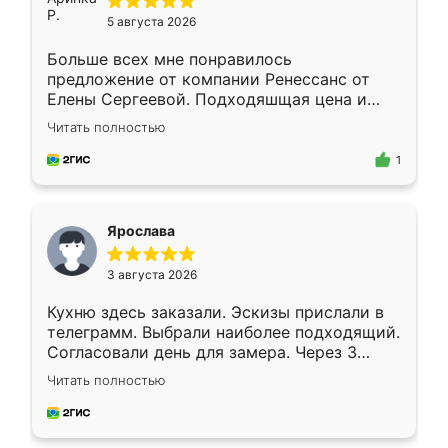
5 августа 2026
Больше всех мне понравилось
предложение от компании Ренессанс от
Елены Сергеевой. Подходяшщая цена и
короткие сроки изготовления. Приехавший
Читать полностью
для замера сотрудник Владислав
предложил по моему эскизу самый
1
подходящий вариант шкафа. Немного его
видоизменил, получилось даже лучше, чем
я хотела.
Ярослава
3 августа 2026
Кухню здесь заказали. Эскизы прислали в
телеграмм. Выбрали наиболее подходящий.
Согласовали день для замера. Через 3
недели кухня была уже готова. Остались
Читать полностью
довольны работой. Спасибо Ренессанс
мебель за качественную работу!