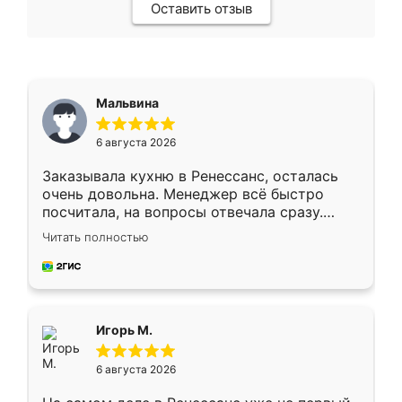
Оставить отзыв
Мальвина
6 августа 2026
Заказывала кухню в Ренессанс, осталась
очень довольна. Менеджер всё быстро
посчитала, на вопросы отвечала сразу.
Замерщик приехал в субботу, подошёл к
Читать полностью
делу со всей ответственностью. Собрали
за день, ребята работали аккуратно, даже
пыли почти не было. Качество отличное,
ящики ходят плавно, ничего не скрипит.
Всё подошло как влитое.
Игорь М.
6 августа 2026