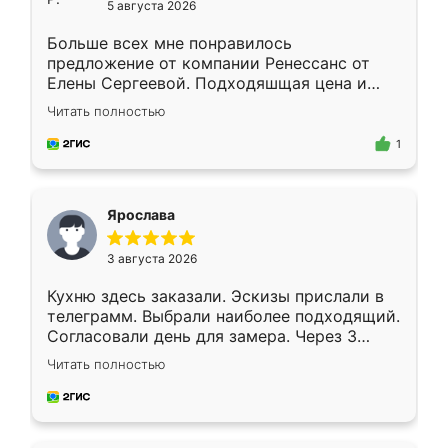
5 августа 2026
Больше всех мне понравилось
предложение от компании Ренессанс от
Елены Сергеевой. Подходяшщая цена и
короткие сроки изготовления. Приехавший
Читать полностью
для замера сотрудник Владислав
предложил по моему эскизу самый
1
подходящий вариант шкафа. Немного его
видоизменил, получилось даже лучше, чем
я хотела.
Ярослава
3 августа 2026
Кухню здесь заказали. Эскизы прислали в
телеграмм. Выбрали наиболее подходящий.
Согласовали день для замера. Через 3
недели кухня была уже готова. Остались
Читать полностью
довольны работой. Спасибо Ренессанс
мебель за качественную работу!