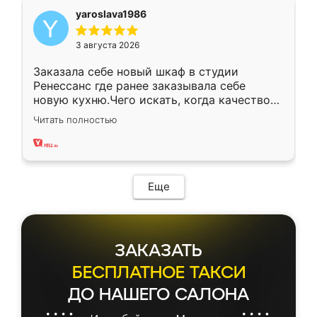
yaroslava1986
3 августа 2026
Заказала себе новый шкаф в студии
Ренессанс где ранее заказывала себе
новую кухню.Чего искать, когда качеством
вполне довольна. Служит кухня уже почти
Читать полностью
два года, нареканий нет.
Еще
ЗАКАЗАТЬ
БЕСПЛАТНОЕ ТАКСИ
ДО НАШЕГО САЛОНА