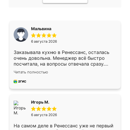
Мальвина
6 августа 2026
Заказывала кухню в Ренессанс, осталась
очень довольна. Менеджер всё быстро
посчитала, на вопросы отвечала сразу.
Замерщик приехал в субботу, подошёл к
Читать полностью
делу со всей ответственностью. Собрали
за день, ребята работали аккуратно, даже
пыли почти не было. Качество отличное,
ящики ходят плавно, ничего не скрипит.
Всё подошло как влитое.
Игорь М.
6 августа 2026
На самом деле в Ренессанс уже не первый