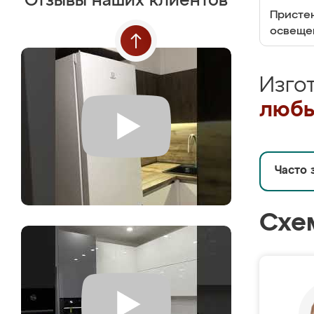
Отзывы наших клиентов
Пристен
освеще
Изго
любы
Часто 
Схе