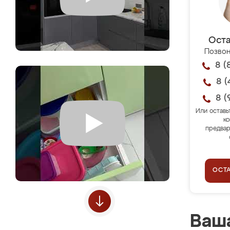
Оста
Позвон
8 (
8 (
8 (
Или оставь
ко
предвар
ОСТ
Ваша