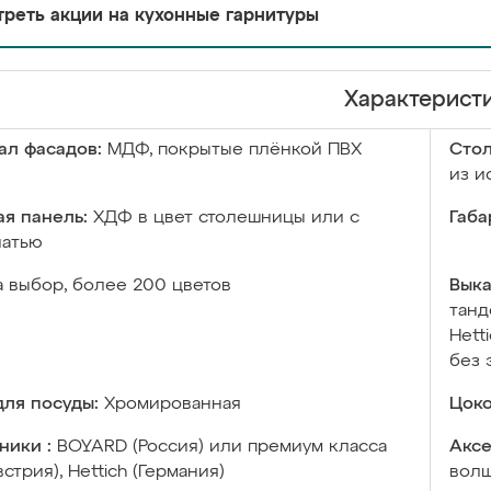
реть акции на кухонные гарнитуры
Характерист
ал фасадов:
МДФ, покрытые плёнкой ПВХ
Сто
из и
я панель:
ХДФ в цвет столешницы или с
Габа
чатью
а выбор, более 200 цветов
Выка
танд
Hett
без 
ля посуды:
Хромированная
Цоко
ники :
BOYARD (Россия) или премиум класса
Аксе
встрия), Hettich (Германия)
волш