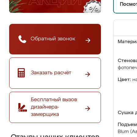
Посмот
Обратный звонок
Матери
Стенова
фотопе
Заказать расчёт
Цвет:
н
Бесплатный вызов
дизайнера-
Сушка д
замерщика
Подъем
Blum (А