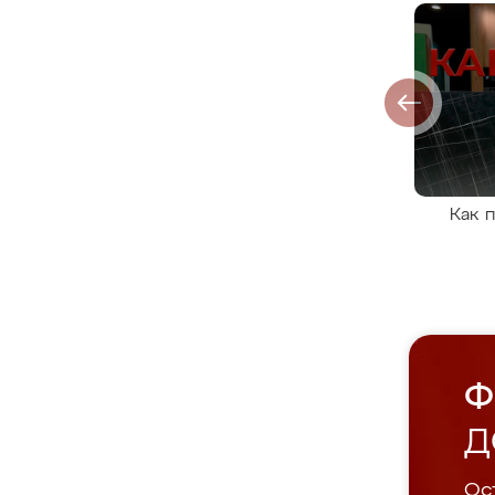
Как 
Ф
Д
Ост