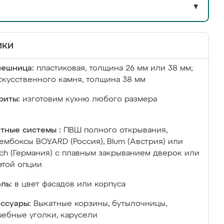
▼
ики
лешница:
пластиковая, толщина 26 мм или 38 мм;
скусственного камня, толщина 38 мм
риты:
изготовим кухню любого размера
тные системы :
ПВШ полного открывания,
ембоксы BOYARD (Россия), Blum (Австрия) или
ich (Германия) с плавным закрыванием дверок или
этой опции
ль:
в цвет фасадов или корпуса
ссуары:
Выкатные корзины, бутылочницы,
ебные уголки, карусели