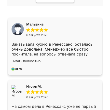
Мальвина
6 августа 2026
Заказывала кухню в Ренессанс, осталась
очень довольна. Менеджер всё быстро
посчитала, на вопросы отвечала сразу.
Замерщик приехал в субботу, подошёл к
Читать полностью
делу со всей ответственностью. Собрали
за день, ребята работали аккуратно, даже
пыли почти не было. Качество отличное,
ящики ходят плавно, ничего не скрипит.
Всё подошло как влитое.
Игорь М.
6 августа 2026
На самом деле в Ренессанс уже не первый