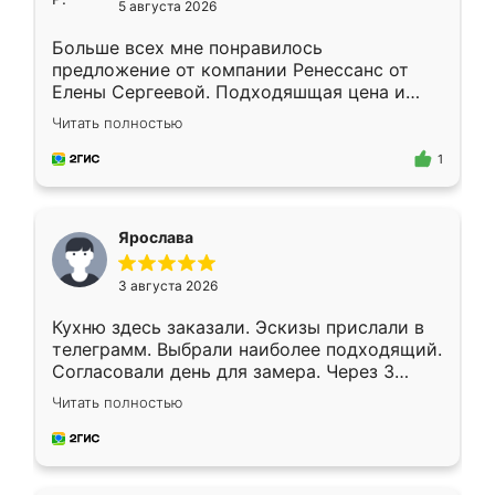
5 августа 2026
Больше всех мне понравилось
предложение от компании Ренессанс от
Елены Сергеевой. Подходяшщая цена и
короткие сроки изготовления. Приехавший
Читать полностью
для замера сотрудник Владислав
предложил по моему эскизу самый
1
подходящий вариант шкафа. Немного его
видоизменил, получилось даже лучше, чем
я хотела.
Ярослава
3 августа 2026
Кухню здесь заказали. Эскизы прислали в
телеграмм. Выбрали наиболее подходящий.
Согласовали день для замера. Через 3
недели кухня была уже готова. Остались
Читать полностью
довольны работой. Спасибо Ренессанс
мебель за качественную работу!