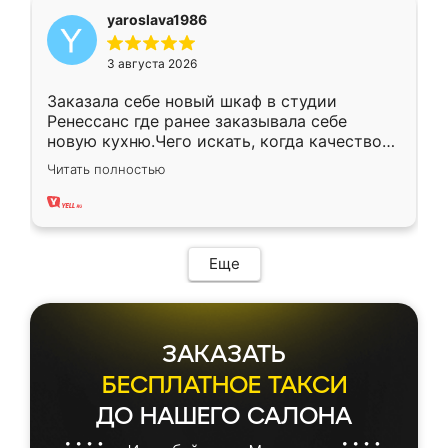
yaroslava1986
3 августа 2026
Заказала себе новый шкаф в студии
Ренессанс где ранее заказывала себе
новую кухню.Чего искать, когда качеством
вполне довольна. Служит кухня уже почти
Читать полностью
два года, нареканий нет.
Еще
ЗАКАЗАТЬ
БЕСПЛАТНОЕ ТАКСИ
ДО НАШЕГО САЛОНА