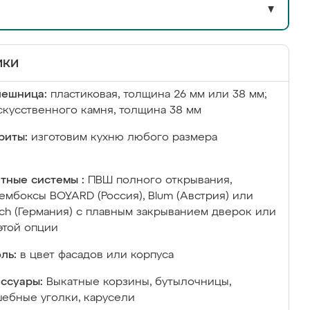
▼
ики
лешница:
пластиковая, толщина 26 мм или 38 мм;
скусственного камня, толщина 38 мм
риты:
изготовим кухню любого размера
тные системы :
ПВШ полного открывания,
ембоксы BOYARD (Россия), Blum (Австрия) или
ich (Германия) с плавным закрыванием дверок или
этой опции
ль:
в цвет фасадов или корпуса
ссуары:
Выкатные корзины, бутылочницы,
ебные уголки, карусели