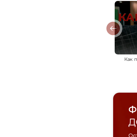
Как 
Ф
Д
Ост