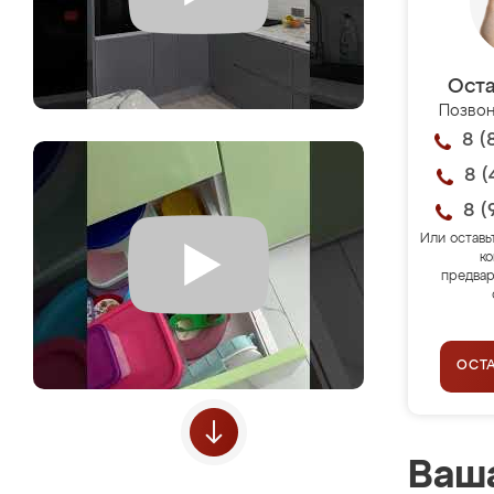
Оста
Позвон
8 (
8 (
8 (
Или оставь
ко
предвар
ОСТ
Ваша