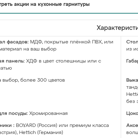
реть акции на кухонные гарнитуры
Характерист
ал фасадов:
МДФ, покрытые плёнкой ПВХ, или
Сто
материал на ваш выбор
из и
я панель:
ХДФ в цвет столешницы или с
Габа
чатью
а выбор, более 300 цветов
Выка
танд
Hett
без 
ля посуды:
Хромированная
Цоко
ники :
BOYARD (Россия) или премиум класса
Аксе
встрия), Hettich (Германия)
волш