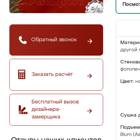
Посмот
Обратный звонок
Матери
другой 
Стенова
фотопе
Заказать расчёт
Цвет:
н
Бесплатный вызов
дизайнера-
Сушка д
замерщика
Подъем
Blum (А