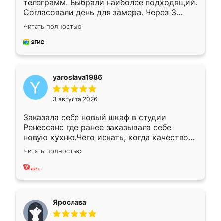
телеграмм. Выбрали наиболее подходящий.
Согласовали день для замера. Через 3
недели кухня была уже готова. Остались
Читать полностью
довольны работой. Спасибо Ренессанс
мебель за качественную работу!
yaroslava1986
3 августа 2026
Заказала себе новый шкаф в студии
Ренессанс где ранее заказывала себе
новую кухню.Чего искать, когда качеством
вполне довольна. Служит кухня уже почти
Читать полностью
два года, нареканий нет.
Ярослава