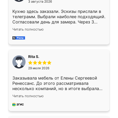
3 августа 2026
Кухню здесь заказали. Эскизы прислали в
телеграмм. Выбрали наиболее подходящий.
Согласовали день для замера. Через 3
недели кухня была уже готова. Остались
Читать полностью
довольны работой. Спасибо Ренессанс
мебель за качественную работу!
Rita S.
29 июля 2026
Заказывала мебель от Елены Сергеевой
Ренессанс. До этого рассматривала
несколько компаний, но в итоге выбрала
эту. Сначала обговорили условия, потом
Читать полностью
приехал замерщик, всё спокойно объяснил
и снял размеры. Изготовили в срок, с
доставкой тоже никаких проблем не
возникло. Сборку выполнили аккуратно,