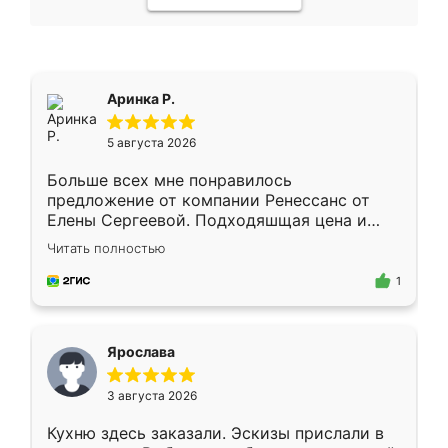
Аринка Р.
5 августа 2026
Больше всех мне понравилось
предложение от компании Ренессанс от
Елены Сергеевой. Подходяшщая цена и
короткие сроки изготовления. Приехавший
Читать полностью
для замера сотрудник Владислав
предложил по моему эскизу самый
1
подходящий вариант шкафа. Немного его
видоизменил, получилось даже лучше, чем
я хотела.
Ярослава
3 августа 2026
Кухню здесь заказали. Эскизы прислали в