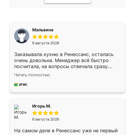
Мальвина
6 августа 2026
Заказывала кухню в Ренессанс, осталась
очень довольна. Менеджер всё быстро
посчитала, на вопросы отвечала сразу.
Замерщик приехал в субботу, подошёл к
Читать полностью
делу со всей ответственностью. Собрали
за день, ребята работали аккуратно, даже
пыли почти не было. Качество отличное,
ящики ходят плавно, ничего не скрипит.
Всё подошло как влитое.
Игорь М.
6 августа 2026
На самом деле в Ренессанс уже не первый