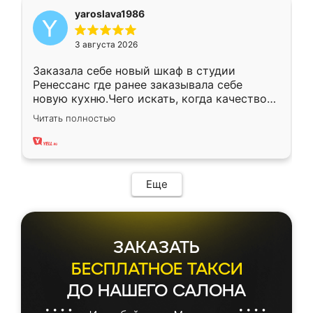
yaroslava1986
3 августа 2026
Заказала себе новый шкаф в студии
Ренессанс где ранее заказывала себе
новую кухню.Чего искать, когда качеством
вполне довольна. Служит кухня уже почти
Читать полностью
два года, нареканий нет.
Еще
ЗАКАЗАТЬ
БЕСПЛАТНОЕ ТАКСИ
ДО НАШЕГО САЛОНА