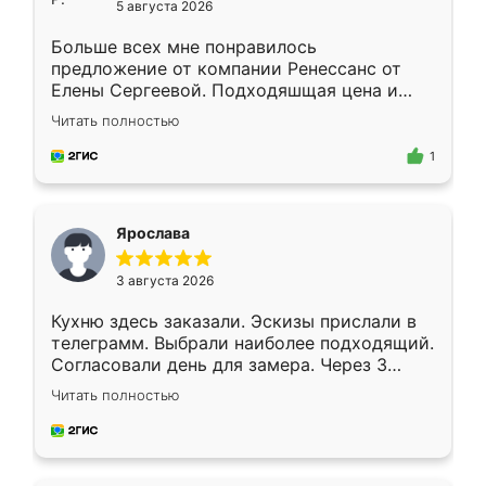
5 августа 2026
Больше всех мне понравилось
предложение от компании Ренессанс от
Елены Сергеевой. Подходяшщая цена и
короткие сроки изготовления. Приехавший
Читать полностью
для замера сотрудник Владислав
предложил по моему эскизу самый
1
подходящий вариант шкафа. Немного его
видоизменил, получилось даже лучше, чем
я хотела.
Ярослава
3 августа 2026
Кухню здесь заказали. Эскизы прислали в
телеграмм. Выбрали наиболее подходящий.
Согласовали день для замера. Через 3
недели кухня была уже готова. Остались
Читать полностью
довольны работой. Спасибо Ренессанс
мебель за качественную работу!