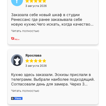
3 августа 2026
Заказала себе новый шкаф в студии
Ренессанс где ранее заказывала себе
новую кухню.Чего искать, когда качеством
вполне довольна. Служит кухня уже почти
Читать полностью
два года, нареканий нет.
Ярослава
3 августа 2026
Кухню здесь заказали. Эскизы прислали в
телеграмм. Выбрали наиболее подходящий.
Согласовали день для замера. Через 3
недели кухня была уже готова. Остались
Читать полностью
довольны работой. Спасибо Ренессанс
мебель за качественную работу!