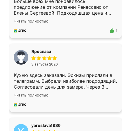
Больше всех мне понравилось
предложение от компании Ренессанс от
Елены Сергеевой. Подходяшщая цена и
короткие сроки изготовления. Приехавший
Читать полностью
для замера сотрудник Владислав
предложил по моему эскизу самый
1
подходящий вариант шкафа. Немного его
видоизменил, получилось даже лучше, чем
я хотела.
Ярослава
3 августа 2026
Кухню здесь заказали. Эскизы прислали в
телеграмм. Выбрали наиболее подходящий.
Согласовали день для замера. Через 3
недели кухня была уже готова. Остались
Читать полностью
довольны работой. Спасибо Ренессанс
мебель за качественную работу!
yaroslava1986