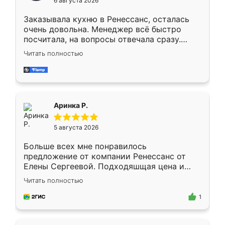
6 августа 2026
мебели буду заказывать только здесь.
Заказывала кухню в Ренессанс, осталась
очень довольна. Менеджер всё быстро
посчитала, на вопросы отвечала сразу.
Замерщик приехал в субботу, подошёл к
Читать полностью
делу со всей ответственностью. Собрали
за день, ребята работали аккуратно, даже
пыли почти не было. Качество отличное,
ящики ходят плавно, ничего не скрипит.
Всё подошло как влитое.
Аринка Р.
5 августа 2026
Больше всех мне понравилось
предложение от компании Ренессанс от
Елены Сергеевой. Подходяшщая цена и
короткие сроки изготовления. Приехавший
Читать полностью
для замера сотрудник Владислав
предложил по моему эскизу самый
1
подходящий вариант шкафа. Немного его
видоизменил, получилось даже лучше, чем