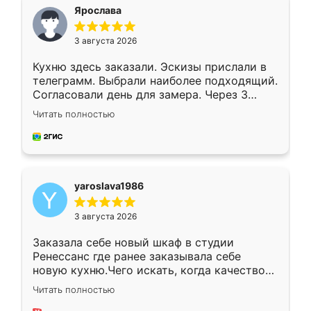
я хотела.
Ярослава
3 августа 2026
Кухню здесь заказали. Эскизы прислали в
телеграмм. Выбрали наиболее подходящий.
Согласовали день для замера. Через 3
недели кухня была уже готова. Остались
Читать полностью
довольны работой. Спасибо Ренессанс
мебель за качественную работу!
yaroslava1986
3 августа 2026
Заказала себе новый шкаф в студии
Ренессанс где ранее заказывала себе
новую кухню.Чего искать, когда качеством
вполне довольна. Служит кухня уже почти
Читать полностью
два года, нареканий нет.