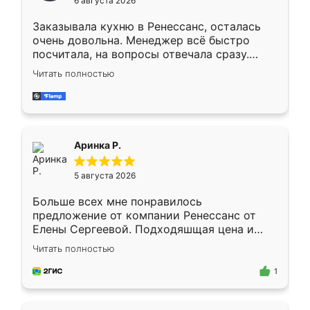
6 августа 2026
мебели буду заказывать только здесь.
Заказывала кухню в Ренессанс, осталась
очень довольна. Менеджер всё быстро
посчитала, на вопросы отвечала сразу.
Замерщик приехал в субботу, подошёл к
Читать полностью
делу со всей ответственностью. Собрали
за день, ребята работали аккуратно, даже
пыли почти не было. Качество отличное,
ящики ходят плавно, ничего не скрипит.
Всё подошло как влитое.
Аринка Р.
5 августа 2026
Больше всех мне понравилось
предложение от компании Ренессанс от
Елены Сергеевой. Подходяшщая цена и
короткие сроки изготовления. Приехавший
Читать полностью
для замера сотрудник Владислав
предложил по моему эскизу самый
1
подходящий вариант шкафа. Немного его
видоизменил, получилось даже лучше, чем