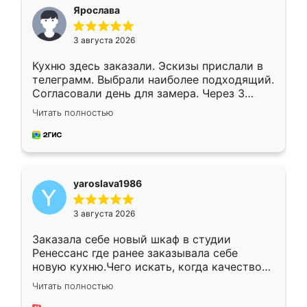
я хотела.
Ярослава
3 августа 2026
Кухню здесь заказали. Эскизы прислали в
телеграмм. Выбрали наиболее подходящий.
Согласовали день для замера. Через 3
недели кухня была уже готова. Остались
Читать полностью
довольны работой. Спасибо Ренессанс
мебель за качественную работу!
yaroslava1986
3 августа 2026
Заказала себе новый шкаф в студии
Ренессанс где ранее заказывала себе
новую кухню.Чего искать, когда качеством
вполне довольна. Служит кухня уже почти
Читать полностью
два года, нареканий нет.