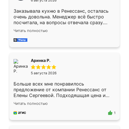
6 августа 2026
мебели буду заказывать только здесь.
Заказывала кухню в Ренессанс, осталась
очень довольна. Менеджер всё быстро
посчитала, на вопросы отвечала сразу.
Замерщик приехал в субботу, подошёл к
Читать полностью
делу со всей ответственностью. Собрали
за день, ребята работали аккуратно, даже
пыли почти не было. Качество отличное,
ящики ходят плавно, ничего не скрипит.
Всё подошло как влитое.
Аринка Р.
5 августа 2026
Больше всех мне понравилось
предложение от компании Ренессанс от
Елены Сергеевой. Подходяшщая цена и
короткие сроки изготовления. Приехавший
Читать полностью
для замера сотрудник Владислав
предложил по моему эскизу самый
1
подходящий вариант шкафа. Немного его
видоизменил, получилось даже лучше, чем