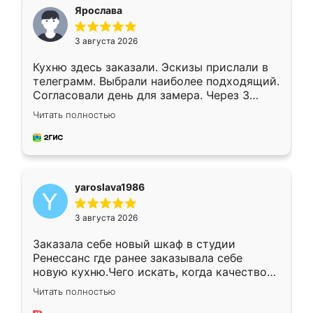
я хотела.
Ярослава
3 августа 2026
Кухню здесь заказали. Эскизы прислали в
телеграмм. Выбрали наиболее подходящий.
Согласовали день для замера. Через 3
недели кухня была уже готова. Остались
Читать полностью
довольны работой. Спасибо Ренессанс
мебель за качественную работу!
yaroslava1986
3 августа 2026
Заказала себе новый шкаф в студии
Ренессанс где ранее заказывала себе
новую кухню.Чего искать, когда качеством
вполне довольна. Служит кухня уже почти
Читать полностью
два года, нареканий нет.