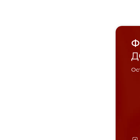
Ф
Д
Ост