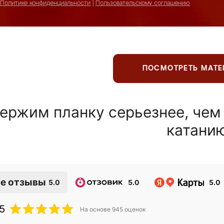
Политике конфиденциальности
|
Пользовательскому соглашению
ПОСМОТРЕТЬ МАТ
ержим планку серьезнее, чем
катани
е отзывы
5.0
5.0
5.0
5
На основе
945
оценок