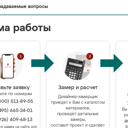
задаваемые вопросы
ма работы
вьте заявку
Замер и расчет
ите по номерам
Дизайнер-замерщик
800) 511-89-55
приедет к Вам с каталогом
материалов,
Вы
495) 665-24-01
проведёт детальные
р
926) 409-68-13
замеры,
д
составит проект и сделает
з
те заявку на сайте для