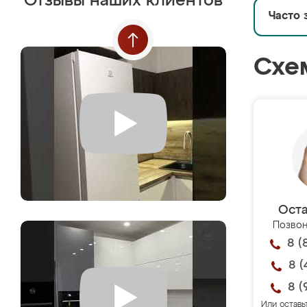
Отзывы наших клиентов
Часто 
Схе
Оста
Позвон
8 (
8 (
8 (
Или оставь