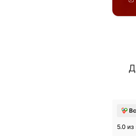
Д
Вс
5.0
из 